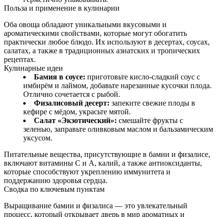
Польза и применение в кулинарии
Оба овоща обладают уникальными вкусовыми и
ароматическими свойствами, которые могут обогатить
практически любое блюдо. Их используют в десертах, соусах,
салатах, а также в традиционных азиатских и тропических
рецептах.
Кулинарные идеи
Бамия в соусе:
приготовьте кисло-сладкий соус с
имбирём и лаймом, добавьте нарезанные кусочки плода.
Отлично сочетается с рыбой.
Физалисовый десерт:
запеките свежие плоды в
кефире с мёдом, украсьте мятой.
Салат «Экзотический»:
смешайте фрукты с
зеленью, заправьте оливковым маслом и бальзамическим
уксусом.
Питательные вещества, присутствующие в бамии и физалисе,
включают витамины C и A, калий, а также антиоксиданты,
которые способствуют укреплению иммунитета и
поддержанию здоровья сердца.
Сводка по ключевым пунктам
Выращивание бамии и физалиса — это увлекательный
процесс, который открывает дверь в мир ароматных и