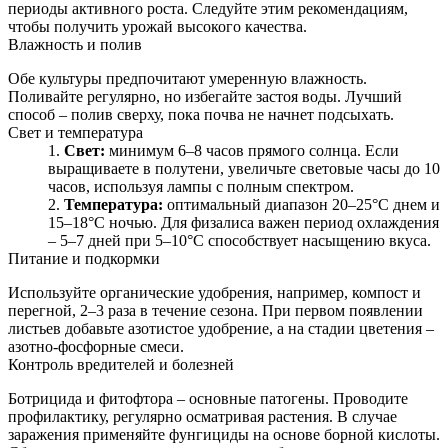
периоды активного роста. Следуйте этим рекомендациям,
чтобы получить урожай высокого качества.
Влажность и полив
Обе культуры предпочитают умеренную влажность.
Поливайте регулярно, но избегайте застоя воды. Лучший
способ – полив сверху, пока почва не начнет подсыхать.
Свет и температура
Свет:
минимум 6–8 часов прямого солнца. Если
выращиваете в полутени, увеличьте световые часы до 10
часов, используя лампы с полным спектром.
Температура:
оптимальный диапазон 20–25°C днем и
15–18°C ночью. Для физалиса важен период охлаждения
– 5–7 дней при 5–10°C способствует насыщению вкуса.
Питание и подкормки
Используйте органические удобрения, например, компост и
перегной, 2–3 раза в течение сезона. При первом появлении
листьев добавьте азотистое удобрение, а на стадии цветения –
азотно-фосфорные смеси.
Контроль вредителей и болезней
Ботрицида и фитофтора – основные патогены. Проводите
профилактику, регулярно осматривая растения. В случае
заражения применяйте фунгициды на основе борной кислоты.