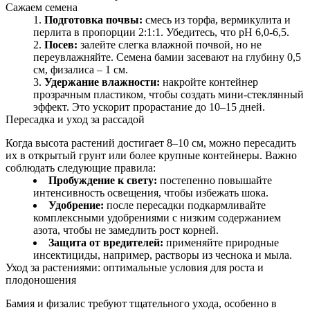
Сажаем семена
Подготовка почвы:
смесь из торфа, вермикулита и
перлита в пропорции 2:1:1. Убедитесь, что pH 6,0‑6,5.
Посев:
залейте слегка влажной почвой, но не
переувлажняйте. Семена бамии засевают на глубину 0,5
см, физалиса – 1 см.
Удержание влажности:
накройте контейнер
прозрачным пластиком, чтобы создать мини-стеклянный
эффект. Это ускорит прорастание до 10–15 дней.
Пересадка и уход за рассадой
Когда высота растений достигает 8–10 см, можно пересадить
их в открытый грунт или более крупные контейнеры. Важно
соблюдать следующие правила:
Пробуждение к свету:
постепенно повышайте
интенсивность освещения, чтобы избежать шока.
Удобрение:
после пересадки подкармливайте
комплексными удобрениями с низким содержанием
азота, чтобы не замедлить рост корней.
Защита от вредителей:
применяйте природные
инсектициды, например, растворы из чеснока и мыла.
Уход за растениями: оптимальные условия для роста и
плодоношения
Бамия и физалис требуют тщательного ухода, особенно в