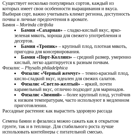
Существует несколько популярных сортов, каждый из
которых имеет свои особенности выращивания и вкуса.
Выбирая сорт, важно учитывать климат региона, доступность
почвы и личные предпочтения в аромате.
Бамия –
Morinda citrifolia
Бамия «Сахарная»
– сладко-кислый вкус, ярко-
зеленая мякоть, хороша для свежего употребления и
десертов.
Бамия «Тропик»
– крупный плод, плотная мякоть,
пригодна для консервирования.
Бамия «Порт-Коллинз»
– средний размер, умеренно
кислый, легко адаптируется к разным почвам.
Физалис –
Physalis philadelphica
Физалис «Черный жемчуг»
– темно-красный плод,
кисло-сладкий вкус, идеален для свежих салатов.
Физалис «Светло-желтый»
– яркий, почти
карамельный вкус, отлично подходит для маринадов.
Физалис «Зимний»
– более крупный плод, устойчив
к низким температурам, часто используют в медленном
приготовлении.
Рассадные растения: как вырастить здоровую рассада
Семена бамии и физалиса можно сажать как в открытом
грунте, так и в теплице. Для стабильного роста лучше
использовать контейнеры с питательной смесью.