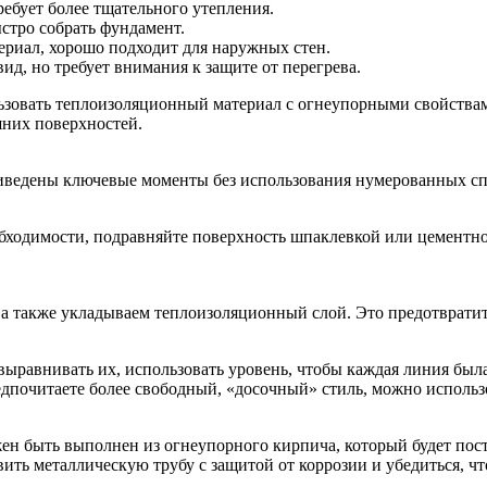
ребует более тщательного утепления.
стро собрать фундамент.
риал, хорошо подходит для наружных стен.
ид, но требует внимания к защите от перегрева.
льзовать теплоизоляционный материал с огнеупорными свойства
них поверхностей.
риведены ключевые моменты без использования нумерованных сп
обходимости, подравняйте поверхность шпаклевкой или цементн
а также укладываем теплоизоляционный слой. Это предотврати
 выравнивать их, использовать уровень, чтобы каждая линия бы
едпочитаете более свободный, «досочный» стиль, можно использ
н быть выполнен из огнеупорного кирпича, который будет посте
ить металлическую трубу с защитой от коррозии и убедиться, чт