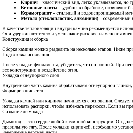
Кирпич
– классический вид, легко укладывается, но т
Бетонные плиты
– удобны в обработке, позволяют бы
Керамогранит
– стильный и водонепроницаемый мате
Металл (стеклопластик, алюминий)
– современный в
В качестве теплоизоляции внутри камина рекомендуется испо
Они удерживают тепло и уменьшают риск воспламенения внеш
Конструкция и сборка
Сборка камина можно разделить на несколько этапов. Ниже п
Подготовка основания
После укладки фундамента, убедитесь, что он ровный. При не
вес конструкции и воздействие огня.
Укладка огнеупорного слоя
Внутреннюю часть камина обрабатываем огнеупорной глиной, 
Формирование стен
Укладка камней или кирпича начинается с основания. Следует
использовать распорки, чтобы избежать перекосов. Если вы пр
Создание дымохода
Дымоход — это сердце любой каминной конструкции. Он долже
правильную тягу. После укладки кирпичей, необходимо установ
Завершение верхней части