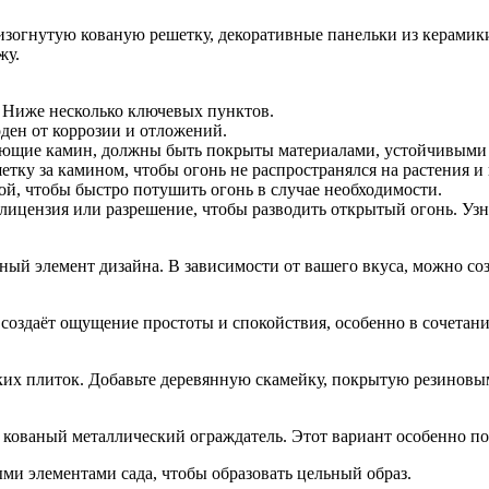
изогнутую кованую решетку, декоративные панельки из керамик
жу.
. Ниже несколько ключевых пунктов.
оден от коррозии и отложений.
ающие камин, должны быть покрыты материалами, устойчивыми 
тку за камином, чтобы огонь не распространялся на растения и
дой, чтобы быстро потушить огонь в случае необходимости.
я лицензия или разрешение, чтобы разводить открытый огонь. Уз
ный элемент дизайна. В зависимости от вашего вкуса, можно соз
создаёт ощущение простоты и спокойствия, особенно в сочетан
их плиток. Добавьте деревянную скамейку, покрытую резиновы
 кованый металлический ограждатель. Этот вариант особенно поп
ыми элементами сада, чтобы образовать цельный образ.