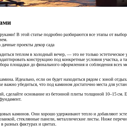
ками
ками! В этой статье подробно разбираются все этапы от выбора 
ием.
а
дачные проекты
декор сада
адиться теплом в холодный вечер, — это не только эстетическое 
адаптировать конструкцию под конкретные условия участка, а т
бора площадки до финального оформления и соблюдения всех ме
амина. Идеально, если он будет находиться рядом с зоной отдых
же важно убедиться, что под камином достаточно места для уста
й, сделайте основание из бетонной плиты толщиной 10–15 см. Е
 фундамент.
довых каминов. Они хорошо удерживают тепло и добавляют эсте
озаикой, стеклянные панели, металлические листы. Ниже переч
в разных фактурах и цветах.