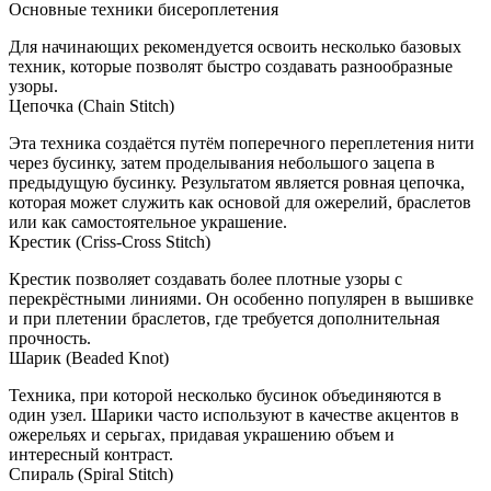
Основные техники бисероплетения
Для начинающих рекомендуется освоить несколько базовых
техник, которые позволят быстро создавать разнообразные
узоры.
Цепочка (Chain Stitch)
Эта техника создаётся путём поперечного переплетения нити
через бусинку, затем проделывания небольшого зацепа в
предыдущую бусинку. Результатом является ровная цепочка,
которая может служить как основой для ожерелий, браслетов
или как самостоятельное украшение.
Крестик (Criss-Cross Stitch)
Крестик позволяет создавать более плотные узоры с
перекрёстными линиями. Он особенно популярен в вышивке
и при плетении браслетов, где требуется дополнительная
прочность.
Шарик (Beaded Knot)
Техника, при которой несколько бусинок объединяются в
один узел. Шарики часто используют в качестве акцентов в
ожерельях и серьгах, придавая украшению объем и
интересный контраст.
Спираль (Spiral Stitch)