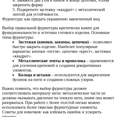
Завяжите два узла в начале и конце цепочки, чтобы
закрепить форму.
Подкрепите застежку «квадрат» с металлической
лентой для устойчивости.
Фурнитура: как придать украшению законченный вид
Выбор правильной фурнитуры критически важен для
функциональности и эстетики готового изделия. Основные
типы фурнитуры:
Застежки (кнопки, зажимы, цепочки)
– позволяют
быстро закрыть изделие. Наиболее популярные
варианты: кнопки «петля», цепочки «крест», застежки
«квадрат».
Металлические ленты и проволока
– применяются
для усиления крепежей и создания декоративных
элементов.
Кольца и штыки
– используются для закрепления
бусинок на нити и создания сложных узоров.
Важно помнить, что выбор фурнитуры должен
соответствовать материалу нити: металлические части не
должны оказывать давление на тонкую нить, иначе она может
разорваться. При работе с более толстой нитью можно
использовать более тяжелые фурнитурные элементы.
Советы для новичков: как избежать ошибок и ускорить
процесс