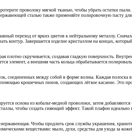
Протерите проволоку мягкой тканью, чтобы убрать остатки пыли
нержавеющей сталью также применяйте полировочную пасту для б
лавный переход от ярких цветов к нейтральному металлу. Сначал
вать контур. Завершается изделие кристаллом на концах, которы
орая плотно скручивается, создавая гладкую поверхность. Внут
тся элемент, а внешняя часть кольца обрабатывается полироваль
осок, соединенных между собой в форме волны. Каждая полоска
с помощью крошечных пинов, создающих лёгкое касание. Это про
ируется основа из кобальт‑медной проволоки, затем добавляютс
таллы, чтобы создать сияющий эффект. Такой плафон идеально п
 нержавеющая. Чтобы продлить срок службы украшения, храните 
имическими веществами: мыло, духи, средства для ухода за ко