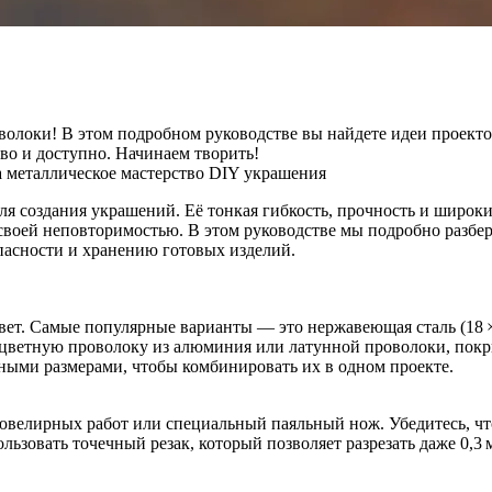
олоки! В этом подробном руководстве вы найдете идеи проектов
во и доступно. Начинаем творить!
а
металлическое мастерство
DIY украшения
я создания украшений. Её тонкая гибкость, прочность и широки
воей неповторимостью. В этом руководстве мы подробно разберё
опасности и хранению готовых изделий.
т. Самые популярные варианты — это нержавеющая сталь (18 × 0,5
ют цветную проволоку из алюминия или латунной проволоки, по
зными размерами, чтобы комбинировать их в одном проекте.
велирных работ или специальный паяльный нож. Убедитесь, что
льзовать точечный резак, который позволяет разрезать даже 0,3 