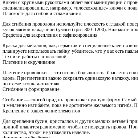
Ключи с крупными рукоятками облегчают манипуляции с прово
специализированные, например, «плоскоходные» ключи с подв
Плоскость для сгибов и сглаживания
Для сгибания проволоки используйте плоскость с гладкой пов
кусок мягкой наждачной бумаги (грит 800–1200). Наложите про
Средства для закрепления и зафиксирования
Краска для металлов, лак, герметик и специальные клеи позво
планируете использовать пайку, убедитесь, что у вас есть паял
Техники работы с проволокой
Плетение и скручивание
Плетение проволоки — это основа большинства браслетов и кол
вдоль. При плетении важно сохранять одинаковую натяжку, ина
по схеме «тонкая–толстая».
Сгибание и формирование
Сгибание — способ придать проволоке нужную форму. Самый п
и медленно изгибайте, пока не достигнете желаемого изгиба. 
Крепление и закрепление элементов
Для крепления бусин, кристаллов и других мелких деталей пр
припой плавится равномерно, чтобы не повредить провод. При
количество, чтобы не утяжелить изделие.
Финишные обработки