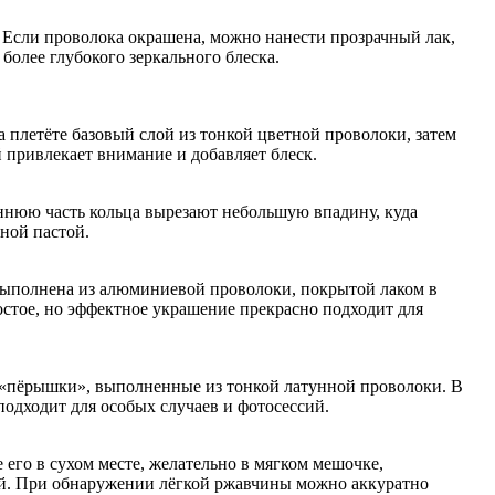
. Если проволока окрашена, можно нанести прозрачный лак,
олее глубокого зеркального блеска.
а плетёте базовый слой из тонкой цветной проволоки, затем
й привлекает внимание и добавляет блеск.
реннюю часть кольца вырезают небольшую впадину, куда
ной пастой.
 выполнена из алюминиевой проволоки, покрытой лаком в
стое, но эффектное украшение прекрасно подходит для
я «пёрышки», выполненные из тонкой латунной проволоки. В
одходит для особых случаев и фотосессий.
его в сухом месте, желательно в мягком мешочке,
жей. При обнаружении лёгкой ржавчины можно аккуратно