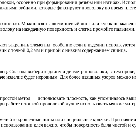
локой, особенно при формировании резьбы или изгибах. Исполь
ижными зубцами, которые фиксируют проволоку во время плете
ерхностью. Можно взять алюминиевый лист или кусок нержавеюще
волоку на наждачную поверхность и слегка промойте пальцами, ч
ляют закрепить элементы, особенно если в изделии используются
ьник с точкой 0,2 мм и припой с низким содержанием свинца.
ец. Сначала выберите длину и диаметр проволоки, затем провед
че изделие будет неровным. Для более изящных узоров можно ис
ростой метод — использовать плоскость, как упоминалось выше
При работе с тонкой проволокой лучше использовать мягкие мате
именяйте крошечные пины или специальные крючки. При паянии у
 использовании клея важно, чтобы поверхность была чистой и су