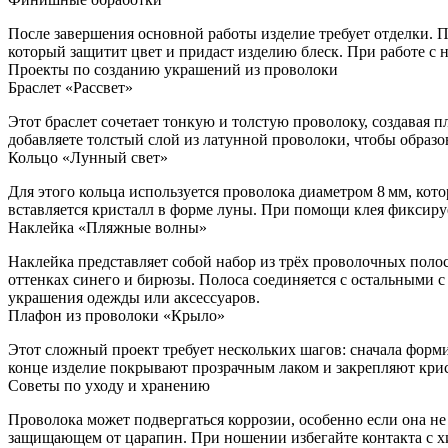
После завершения основной работы изделие требует отделки. 
который защитит цвет и придаст изделию блеск. При работе с 
Проекты по созданию украшений из проволоки
Браслет «Рассвет»
Этот браслет сочетает тонкую и толстую проволоку, создавая п
добавляете толстый слой из латунной проволоки, чтобы образо
Кольцо «Лунный свет»
Для этого кольца используется проволока диаметром 8 мм, кот
вставляется кристалл в форме луны. При помощи клея фиксируе
Наклейка «Пляжные волны»
Наклейка представляет собой набор из трёх проволочных пол
оттенках синего и бирюзы. Полоса соединяется с остальными 
украшения одежды или аксессуаров.
Плафон из проволоки «Крыло»
Этот сложный проект требует нескольких шагов: сначала форм
конце изделие покрывают прозрачным лаком и закрепляют крис
Советы по уходу и хранению
Проволока может подвергаться коррозии, особенно если она не
защищающем от царапин. При ношении избегайте контакта с х