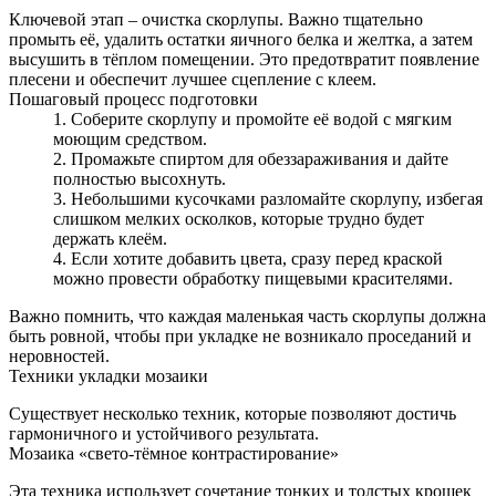
Ключевой этап – очистка скорлупы. Важно тщательно
промыть её, удалить остатки яичного белка и желтка, а затем
высушить в тёплом помещении. Это предотвратит появление
плесени и обеспечит лучшее сцепление с клеем.
Пошаговый процесс подготовки
Соберите скорлупу и промойте её водой с мягким
моющим средством.
Промажьте спиртом для обеззараживания и дайте
полностью высохнуть.
Небольшими кусочками разломайте скорлупу, избегая
слишком мелких осколков, которые трудно будет
держать клеём.
Если хотите добавить цвета, сразу перед краской
можно провести обработку пищевыми красителями.
Важно помнить, что каждая маленькая часть скорлупы должна
быть ровной, чтобы при укладке не возникало проседаний и
неровностей.
Техники укладки мозаики
Существует несколько техник, которые позволяют достичь
гармоничного и устойчивого результата.
Мозаика «свето‑тёмное контрастирование»
Эта техника использует сочетание тонких и толстых крошек