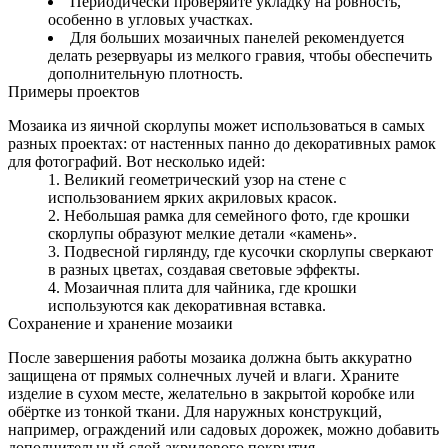
Периодически проверяйте укладку на ровность,
особенно в угловых участках.
Для больших мозаичных панелей рекомендуется
делать резервуары из мелкого гравия, чтобы обеспечить
дополнительную плотность.
Примеры проектов
Мозаика из яичной скорлупы может использоваться в самых
разных проектах: от настенных панно до декоративных рамок
для фотографий. Вот несколько идей:
Великий геометрический узор на стене с
использованием ярких акриловых красок.
Небольшая рамка для семейного фото, где крошки
скорлупы образуют мелкие детали «камень».
Подвесной гирлянду, где кусочки скорлупы сверкают
в разных цветах, создавая световые эффекты.
Мозаичная плита для чайника, где крошки
используются как декоративная вставка.
Сохранение и хранение мозаики
После завершения работы мозаика должна быть аккуратно
защищена от прямых солнечных лучей и влаги. Храните
изделие в сухом месте, желательно в закрытой коробке или
обёртке из тонкой ткани. Для наружных конструкций,
например, ограждений или садовых дорожек, можно добавить
дополнительный слой акрилового покрытия.