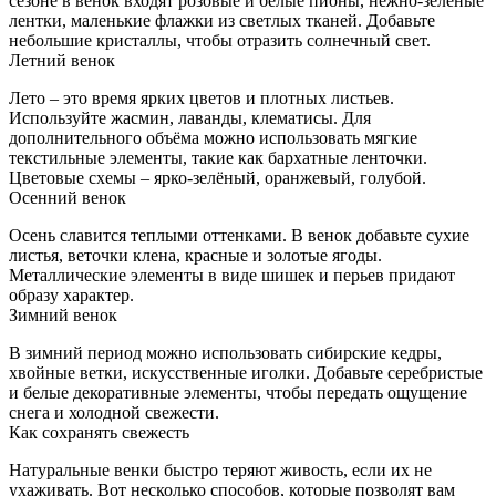
сезоне в венок входят розовые и белые пионы, нежно-зеленые
лентки, маленькие флажки из светлых тканей. Добавьте
небольшие кристаллы, чтобы отразить солнечный свет.
Летний венок
Лето – это время ярких цветов и плотных листьев.
Используйте жасмин, лаванды, клематисы. Для
дополнительного объёма можно использовать мягкие
текстильные элементы, такие как бархатные ленточки.
Цветовые схемы – ярко‑зелёный, оранжевый, голубой.
Осенний венок
Осень славится теплыми оттенками. В венок добавьте сухие
листья, веточки клена, красные и золотые ягоды.
Металлические элементы в виде шишек и перьев придают
образу характер.
Зимний венок
В зимний период можно использовать сибирские кедры,
хвойные ветки, искусственные иголки. Добавьте серебристые
и белые декоративные элементы, чтобы передать ощущение
снега и холодной свежести.
Как сохранять свежесть
Натуральные венки быстро теряют живость, если их не
ухаживать. Вот несколько способов, которые позволят вам