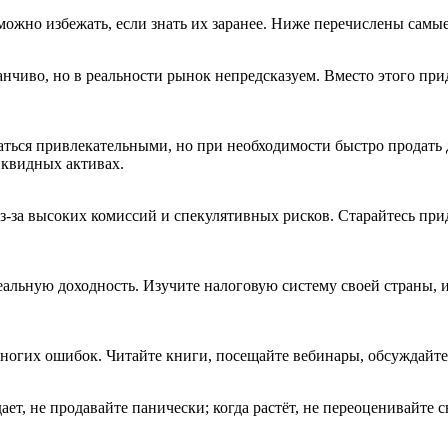
можно избежать, если знать их заранее. Ниже перечислены самы
анчиво, но в реальности рынок непредсказуем. Вместо этого пр
ться привлекательными, но при необходимости быстро продать 
ликвидных активах.
з-за высоких комиссий и спекулятивных рисков. Старайтесь при
альную доходность. Изучите налоговую систему своей страны, и
многих ошибок. Читайте книги, посещайте вебинары, обсуждайте
ет, не продавайте панически; когда растёт, не переоценивайте 