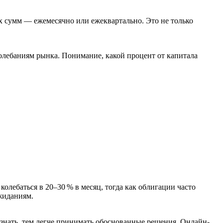
х сумм — ежемесячно или ежеквартально. Это не только
колебаниям рынка. Понимание, какой процент от капитала
колебаться в 20–30 % в месяц, тогда как облигации часто
жиданиям.
 знать, тем легче принимать обоснованные решения. Онлайн-