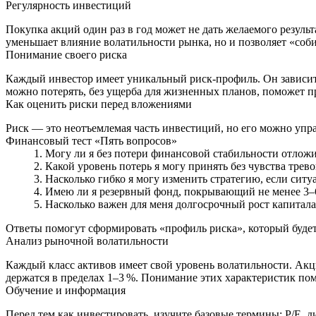
Регулярность инвестиций
Покупка акций один раз в год может не дать желаемого резул
уменьшает влияние волатильности рынка, но и позволяет «соб
Понимание своего риска
Каждый инвестор имеет уникальный риск-профиль. Он зависит 
можно потерять, без ущерба для жизненных планов, поможет 
Как оценить риски перед вложениями
Риск — это неотъемлемая часть инвестиций, но его можно упра
Финансовый тест «Пять вопросов»
Могу ли я без потери финансовой стабильности отложит
Какой уровень потерь я могу принять без чувства трев
Насколько гибко я могу изменить стратегию, если ситу
Имею ли я резервный фонд, покрывающий не менее 3–6
Насколько важен для меня долгосрочный рост капитала
Ответы помогут сформировать «профиль риска», который буде
Анализ рыночной волатильности
Каждый класс активов имеет свой уровень волатильности. Акции
держатся в пределах 1–3 %. Понимание этих характеристик п
Обучение и информация
Перед тем как инвестировать, изучите базовые термины: P/E, 