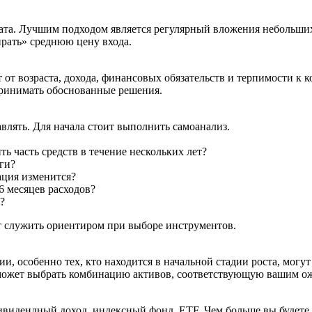
ьтата. Лучшим подходом является регулярный вложения небольши
ирать» среднюю цену входа.
от возраста, дохода, финансовых обязательств и терпимости к 
принимать обоснованные решения.
влять. Для начала стоит выполнить самоанализ.
ь часть средств в течение нескольких лет?
оги?
ация изменится?
 месяцев расходов?
?
т служить ориентиром при выборе инструментов.
, особенно тех, кто находится в начальной стадии роста, могут 
оможет выбрать комбинацию активов, соответствующую вашим о
дивидендный доход, индексный фонд, ETF. Чем больше вы будете