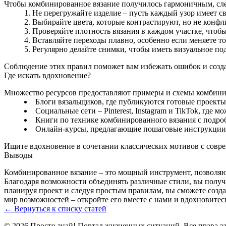
Чтобы комбинированное вязание получилось гармоничным, сл
Не перегружайте изделие – пусть каждый узор имеет с
Выбирайте цвета, которые контрастируют, но не конфл
Проверяйте плотность вязания в каждом участке, чтобы
Вставляйте переходы плавно, особенно если меняете 
Регулярно делайте снимки, чтобы иметь визуальное по
Соблюдение этих правил поможет вам избежать ошибок и создат
Где искать вдохновение?
Множество ресурсов предоставляют примеры и схемы комбини
Блоги вязальщиков, где публикуются готовые проекты
Социальные сети – Pinterest, Instagram и TikTok, где 
Книги по технике комбинированного вязания с подр
Онлайн-курсы, предлагающие пошаговые инструкции
Ищите вдохновение в сочетании классических мотивов с совре
Выводы
Комбинированное вязание – это мощный инструмент, позволяю
Благодаря возможности объединять различные стили, вы получ
планируя проект и следуя простым правилам, вы сможете созда
мир возможностей – откройте его вместе с нами и вдохновите
← Вернуться к списку статей
© 2026 Просто знай! Портал жизненных ситуаций. Все права 