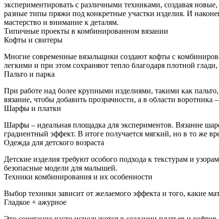
экспериментировать с различными техниками, создавая новые,
разные типы пряжи под конкретные участки изделия. И наконе
мастерство и внимание к деталям.
Типичные проекты в комбинированном вязании
Кофты и свитеры
Многие современные вязальщики создают кофты с комбинирова
легкими и при этом сохраняют тепло благодаря плотной глади,
Пальто и парка
При работе над более крупными изделиями, такими как пальто
вязание, чтобы добавить прозрачности, а в области воротника 
Шарфы и платки
Шарфы – идеальная площадка для экспериментов. Вязание шарф
градиентный эффект. В итоге получается мягкий, но в то же вр
Одежда для детского возраста
Детские изделия требуют особого подхода к текстурам и узора
безопасные модели для малышей.
Техники комбинирования и их особенности
Выбор техники зависит от желаемого эффекта и того, какие ма
Гладкое + ажурное
Это сочетание часто используется в создании платьев и кофтов