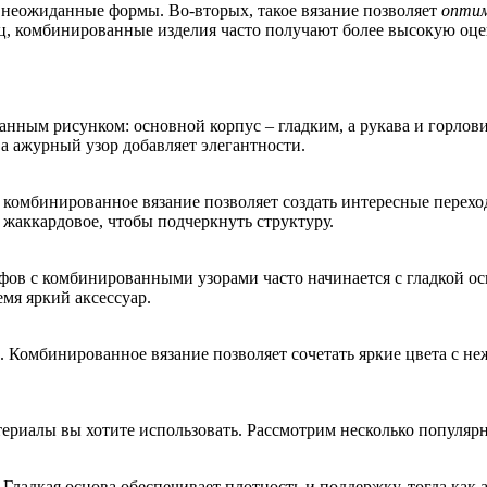
 неожиданные формы. Во-вторых, такое вязание позволяет
оптим
ц, комбинированные изделия часто получают более высокую оце
нным рисунком: основной корпус – гладким, а рукава и горлов
 а ажурный узор добавляет элегантности.
, комбинированное вязание позволяет создать интересные перех
– жаккардовое, чтобы подчеркнуть структуру.
ов с комбинированными узорами часто начинается с гладкой осн
емя яркий аксессуар.
м. Комбинированное вязание позволяет сочетать яркие цвета с 
териалы вы хотите использовать. Рассмотрим несколько популяр
. Гладкая основа обеспечивает плотность и поддержку, тогда как