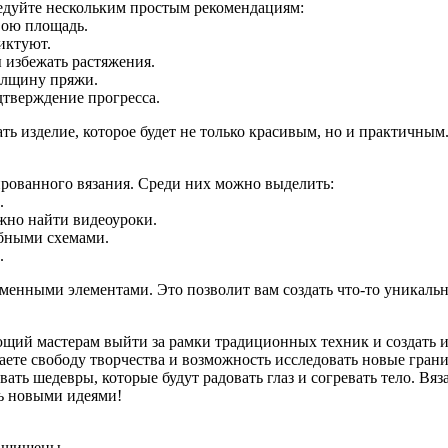
едуйте нескольким простым рекомендациям:
вою площадь.
иктуют.
 избежать растяжения.
толщину пряжи.
дтверждение прогресса.
ь изделие, которое будет не только красивым, но и практичным
рованного вязания. Среди них можно выделить:
.
можно найти видеоуроки.
обными схемами.
.
менными элементами. Это позволит вам создать что-то уникальн
щий мастерам выйти за рамки традиционных техник и создать и
аете свободу творчества и возможность исследовать новые гран
вать шедевры, которые будут радовать глаз и согревать тело. В
сь новыми идеями!
защищены.