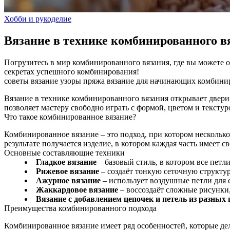
Хобби и рукоделие
Вязание в технике комбинированного в
Погрузитесь в мир комбинированного вязания, где вы можете 
секретах успешного комбинирования!
советы
вязание
узоры
пряжа
вязание для начинающих
комбинир
Вязание в технике комбинированного вязания открывает двери
позволяет мастеру свободно играть с формой, цветом и тексту
Что такое комбинированное вязание?
Комбинированное вязание – это подход, при котором несколько
результате получается изделие, в котором каждая часть имеет 
Основные составляющие техники
Гладкое вязание
– базовый стиль, в котором все петл
Рижевое вязание
– создаёт тонкую сеточную структур
Ажурное вязание
– использует воздушные петли для 
Жаккардовое вязание
– воссоздаёт сложные рисунки
Вязание с добавлением цепочек и петель из разных 
Преимущества комбинированного подхода
Комбинированное вязание имеет ряд особенностей, которые де