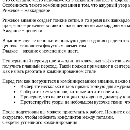
Особенность такого комбинирования в том, что ажурный узор м
Рижевое + жаккардовое
Рижевое вязание создаёт тонкие сетки, в то время как жаккард
прозрачные рижевые вставки с насыщенными жаккардовыми мо
Ажурное + цепочки
В данном случае цепочки используют для создания градиентов 
цепочка становится фокусным элементом.
Гладкое + вязание с изменением цвета
Непрерывный переход цвета – один из ключевых эффектов комб
получить плавный переход. Такой подход применяют в свитерах,
Как начать работать в комбинированном стиле
Перед тем как погрузиться в комбинированное вязание, важно
Выберите несколько видов пряжи: тонкую для ажурных
Соберите схемы узоров, которые хотите сочетать.
Проверьте, что ваше спицки подходят по диаметру к
Протестируйте узоры на небольшом кусочке ткани, что
После подготовки вы можете приступать к работе. Начните с
аккуратно, чтобы избежать конфликтов между петлями.
Секреты успешного комбинирования