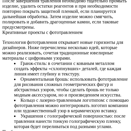
После завершения травления необходимо тщательно промыть
изделие, удалить остатки реагентов и при необходимости
повторно покрыть защитной пленкой, если планируется
дальнейшая обработка. Затем изделие можно смягчить,
полировать и добавить драгоценные камни, если таковые
предусмотрены.
Креативные проекты с фототравлением
Технология фототравления открывает новые горизонты для
дизайнеров. Ниже перечислены несколько идей, которые
можно реализовать, сочетая традиционные ювелирные
материалы с цифровыми узорами.
Гранж‑стиль: в сочетании с кованым металлом
создать эффекты «схлопнувших» деталей, где каждая
линия имеет глубину и текстуру.
Орнаментальная брошь: использовать фототравление
для рисования сложных геометрических фигур и
абстрактных узоров, чтобы сделать брошь не только
модным аксессуаром, но и произведением искусства.
Кольцо с лазерно-травленным логотипом: с помощью
фототравления можно интегрировать логотип компании
или художественный узор в керамическую вставку.
Украшения с голографической поверхностью: после
травления нанести тонкую голографическую пленку,
которая будет переливаться под разными углами.