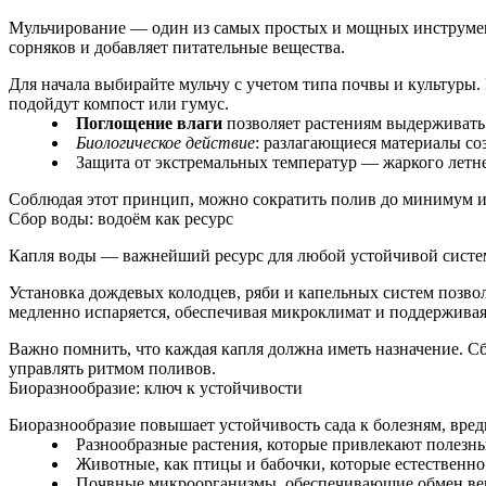
Мульчирование — один из самых простых и мощных инструмент
сорняков и добавляет питательные вещества.
Для начала выбирайте мульчу с учетом типа почвы и культуры.
подойдут компост или гумус.
Поглощение влаги
позволяет растениям выдерживать 
Биологическое действие
: разлагающиеся материалы со
Защита от экстремальных температур — жаркого летне
Соблюдая этот принцип, можно сократить полив до минимум и
Сбор воды: водоём как ресурс
Капля воды — важнейший ресурс для любой устойчивой систем
Установка дождевых колодцев, ряби и капельных систем позво
медленно испаряется, обеспечивая микроклимат и поддерживая
Важно помнить, что каждая капля должна иметь назначение. Сб
управлять ритмом поливов.
Биоразнообразие: ключ к устойчивости
Биоразнообразие повышает устойчивость сада к болезням, вре
Разнообразные растения, которые привлекают полезн
Животные, как птицы и бабочки, которые естественно
Почвные микроорганизмы, обеспечивающие обмен вещ