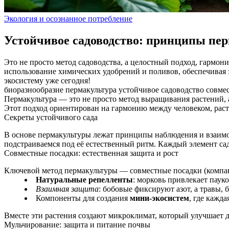
Экология и осознанное потребление
Устойчивое садоводство: принципы пе
Это не просто метод садоводства, а целостный подход, гарм
использование химических удобрений и поливов, обеспечивая 
экосистему уже сегодня!
биоразнообразие
пермакультура
устойчивое садоводство
совме
Пермакультура — это не просто метод выращивания растений, 
Этот подход ориентирован на гармонию между человеком, рас
Секреты устойчивого сада
В основе пермакультуры лежат принципы наблюдения и взаимоде
подстраиваемся под её естественный ритм. Каждый элемент сад
Совместные посадки: естественная защита и рост
Ключевой метод пермакультуры — совместные посадки (компаньо
Натуральные репелленты
: морковь привлекает пауко
Взаимная защита
: бобовые фиксируют азот, а травы,
Компоненты для создания
мини-экосистем
, где кажд
Вместе эти растения создают микроклимат, который улучшает до
Мульчирование: защита и питание почвы