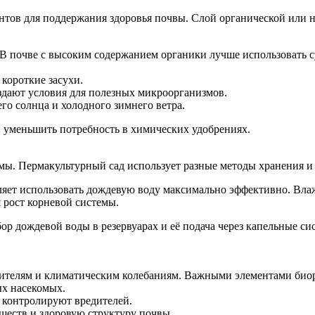
ов для поддержания здоровья почвы. Слой органической или не
 В почве с высоким содержанием органики лучше использовать су
короткие засухи.
здают условия для полезных микроорганизмов.
го солнца и холодного зимнего ветра.
 уменьшить потребность в химических удобрениях.
ы. Пермакультурный сад использует разные методы хранения и 
ляет использовать дождевую воду максимально эффективно. Влаж
 рост корневой системы.
ор дождевой воды в резервуарах и её подача через капельные с
дителям и климатическим колебаниям. Важными элементами биор
ых насекомых.
 контролируют вредителей.
еств и здоровую структуру почвы.