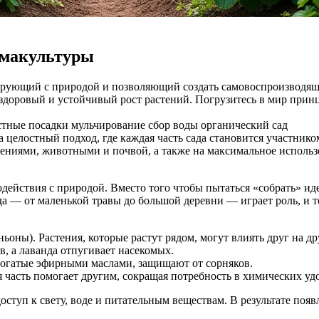
рмакультуры
онирующий с природой и позволяющий создать самовоспроизводя
здоровый и устойчивый рост растений. Погрузитесь в мир прин
стные посадки
мульчирование
сбор воды
органический сад
а целостный подход, где каждая часть сада становится участн
тениями, животными и почвой, а также на максимальное использ
йствия с природой. Вместо того чтобы пытаться «собрать» идеа
а — от маленькой травы до большой деревни — играет роль, и т
ны). Растения, которые растут рядом, могут влиять друг на др
в, а лаванда отпугивает насекомых.
 богатые эфирными маслами, защищают от сорняков.
ая часть помогает другим, сокращая потребность в химических уд
ступ к свету, воде и питательным веществам. В результате появ