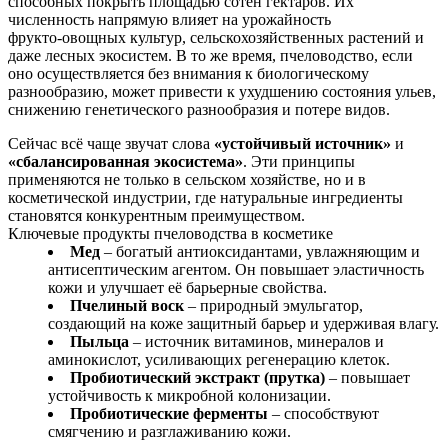
способных покрыть площадью сотен гектаров. Их
численность напрямую влияет на урожайность
фрукто‑овощных культур, сельскохозяйственных растений и
даже лесных экосистем. В то же время, пчеловодство, если
оно осуществляется без внимания к биологическому
разнообразию, может привести к ухудшению состояния ульев,
снижению генетического разнообразия и потере видов.
Сейчас всё чаще звучат слова
«устойчивый источник»
и
«сбалансированная экосистема»
. Эти принципы
применяются не только в сельском хозяйстве, но и в
косметической индустрии, где натуральные ингредиенты
становятся конкурентным преимуществом.
Ключевые продукты пчеловодства в косметике
Мед
– богатый антиоксидантами, увлажняющим и
антисептическим агентом. Он повышает эластичность
кожи и улучшает её барьерные свойства.
Пчелиный воск
– природный эмульгатор,
создающий на коже защитный барьер и удерживая влагу.
Пыльца
– источник витаминов, минералов и
аминокислот, усиливающих регенерацию клеток.
Пробиотический экстракт (прутка)
– повышает
устойчивость к микробной колонизации.
Пробиотические ферменты
– способствуют
смягчению и разглаживанию кожи.