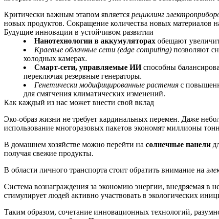
Критически важным этапом является
рециклинг электроприбор
новых продуктов. Сокращение количества новых материалов н
Будущие инновации в устойчивом развитии
Нанотехнологии в аккумуляторах
обещают увеличить
Краевые облачные сети (edge computing)
позволяют сн
холодных камерах.
Смарт‑сети, управляемые ИИ
способны балансироват
переключая резервные генераторы.
Генетически модифицированные растения
с повышенн
для смягчения климатических изменений.
Как каждый из нас может внести свой вклад
Эко‑образ жизни не требует кардинальных перемен. Даже небо
использование многоразовых пакетов экономят миллионы тонн 
В домашнем хозяйстве можно перейти на
солнечные панели
дл
получая свежие продукты.
В области личного транспорта стоит обратить внимание на
эле
Система вознаграждения за экономию энергии, внедряемая в не
стимулирует людей активно участвовать в экологических иниц
Таким образом, сочетание инновационных технологий, разумно