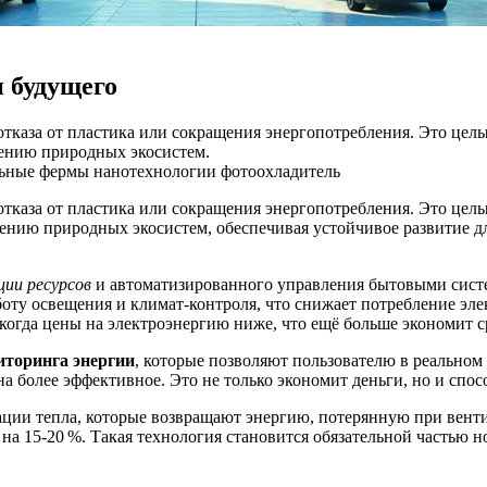
 будущего
отказа от пластика или сокращения энергопотребления. Это цел
лению природных экосистем.
льные фермы
нанотехнологии
фотоохладитель
отказа от пластика или сокращения энергопотребления. Это цел
лению природных экосистем, обеспечивая устойчивое развитие д
ии ресурсов
и автоматизированного управления бытовыми сист
оту освещения и климат-контроля, что снижает потребление эле
огда цены на электроэнергию ниже, что ещё больше экономит ср
иторинга энергии
, которые позволяют пользователю в реальном
на более эффективное. Это не только экономит деньги, но и сп
ии тепла, которые возвращают энергию, потерянную при вентил
 на 15‑20 %. Такая технология становится обязательной частью 