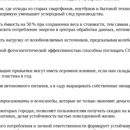
ов
, где отходы из старых смартфонов, ноутбуков и бытовой техн
апрямую уменьшает углеродный след производства.
 ёмкость на 50 % при сохранении веса и стоимости, тем самым
изить потребление энергии в центрах обработки данных, оптим
ь нагрузку от возобновляемых источников, предсказывая колеб
ой фотосинтетической эффективностью способны поглощать CO₂ 
льшие привычки могут иметь огромное влияние, если они склад
пластика в год.
я автономного питания, а в саду выращивать собственные овощ
ктросамокаты
и
велосипеды
, которые не только экономят деньг
которых городах, позволяет пользователям получать скидки на 
иативах, делая устойчивость частью повседневной жизни.
го потребления и личной ответственности формирует устойчивую