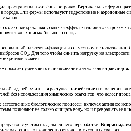
ие пространства в «зелёные острова». Вертикальные фермы, ра
 в городе. Эти фермы используют гидропонные и аэропонные сис
ые каналы.
 создают микроклимат, смягчая эффект «теплового острова» в 
тановятся «дыханием» большого города.
, основанный на электрификации и совместном использовании.
Б
выбросов CO₂. Для того чтобы снизить нагрузку на электросети
 конкретный момент.
re» помогает уменьшить использование личного автотранспорта, 
альной задачей, учитывая растущее потребление и изменения кл
елей без использования химических реагентов, что делает проц
де естественные биологические процессы, включая активное исп
темы позволяют не только очищать воду, но и превращать её в и
продуктов с учётом их дальнейшего переработки.
Биораспадаем
системах, снижают количество отходов в мусорных свалках.