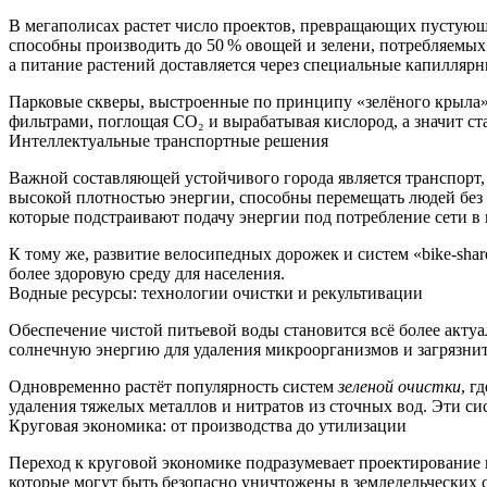
В мегаполисах растет число проектов, превращающих пустующ
способны производить до 50 % овощей и зелени, потребляемых
а питание растений доставляется через специальные капиллярн
Парковые скверы, выстроенные по принципу «зелёного крыла»,
фильтрами, поглощая CO₂ и вырабатывая кислород, а значит с
Интеллектуальные транспортные решения
Важной составляющей устойчивого города является транспорт
высокой плотностью энергии, способны перемещать людей без 
которые подстраивают подачу энергии под потребление сети в
К тому же, развитие велосипедных дорожек и систем «bike‑sha
более здоровую среду для населения.
Водные ресурсы: технологии очистки и рекультивации
Обеспечение чистой питьевой воды становится всё более акту
солнечную энергию для удаления микроорганизмов и загрязнит
Одновременно растёт популярность систем
зеленой очистки
, г
удаления тяжелых металлов и нитратов из сточных вод. Эти сис
Круговая экономика: от производства до утилизации
Переход к круговой экономике подразумевает проектирование 
которые могут быть безопасно уничтожены в земледельческих 