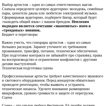
Выбор артистов – один из самых ответственных шагов.
Сначала определите целевую аудиторию: молодежь, семейные
пары, ценители джаза или любители электронной музыки.
Сформировав аудиторию, подберите lineup, который будет
«находить общий язык» с вашим брендом.
Неплохим
подходом является сочетание «знаменитых» имен и
«трендовых» новинок.
Бюджет и переговоры
Важно учесть, что гонорары артистов – один из самых
больших расходов. Заранее уточните их требования:
проживание, трансфер, питание, техническое обеспечение.
При подготовке контракта не забывайте про страховку, права
на воспроизводство и ограничение конфликтов с другими
датами выступлений.
Техническая подготовка сцены
Профессиональные артисты требуют качественного звукового
и светового оборудования. Перед концертом обязательно
проведите репетицию, чтобы выявить и устранить
технические нюансы. Уделите внимание размещению
микрофонов, уровню громкости и защите от перегрузок.
Сцена
Сцена – это сердце любого фестиваля. Её дизайн должен