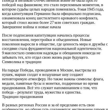
Победа в Великой Отечественной войне не была просто
победой над фашизмом; это стало переломным моментом, в
котором судьбы целых народов поменялись. 9 мая 1945 года,
когда капитуляция Германии была официально подписана,
ознаменовала конец шестилетнего кровавого конфликта,
который стоил жизни более 27 млн советских граждан.
Завершение войны и новые начала
После подписания капитуляции начались процессы
восстановления, перестройки и объединения. Новые
поколения выросли в обществе, где ценность мира и дружбы с
соседями стала фундаментом национальной идентичности.
9 мая постало символом надежды и обещанием никогда не
забывать тех, кто отдал свою жизнь ради будущего.
Символика и традиции
На параде Победы, проводимом в Москве, выстрелы из
пушек, марши солдат и воздушные шоу создают
неповторимую атмосферу. Но также важны символы: флага,
медали, памятные бусы и монетки, подаренные во время
празднования. Всё это служит напоминанием о том, что
победа – результат труда, мужества и единства.
Традиции празднования
В разных регионах России и за её пределами есть свои
особенности, но общая суть сохраняется: чествование героев и