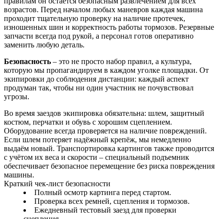
правилам он остаётся безопасным развлечением для всех
возрастов. Перед началом любых маневров каждая машина
проходит тщательную проверку на наличие протечек,
изношенных шин и корректность работы тормозов. Резервные
запчасти всегда под рукой, а персонал готов оперативно
заменить любую деталь.
Безопасность
– это не просто набор правил, а культура,
которую мы пропагандируем в каждом уголке площадки. От
экипировки до соблюдения дистанции: каждый аспект
продуман так, чтобы ни один участник не почувствовал
угрозы.
Во время заездов экипировка обязательна: шлем, защитный
костюм, перчатки и обувь с хорошим сцеплением.
Оборудование всегда проверяется на наличие повреждений.
Если шлем потеряет надёжный крепёж, мы немедленно
выдаём новый. Транспортировка картингов также проводится
с учётом их веса и скорости – специальный подъемник
обеспечивает безопасное перемещение без риска повреждения
машины.
Краткий чек‑лист безопасности
Полный осмотр картинга перед стартом.
Проверка всех ремней, сцепления и тормозов.
Ежедневный тестовый заезд для проверки
сцепления.