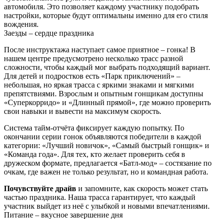
автомобиля. Это позволяет каждому участнику подобрать
настройки, которые будут оптимальны именно для его стиля
вождения.
Заезды – сердце праздника
После инструктажа наступает самое приятное – гонка! В
нашем центре предусмотрено несколько трасс разной
сложности, чтобы каждый мог выбрать подходящий вариант.
Для детей и подростков есть «Парк приключений» –
небольшая, но яркая трасса с яркими знаками и мягкими
препятствиями. Взрослым и опытным гонщикам доступны
«Суперкорридо» и «Длинный прямой», где можно проверить
свои навыки и вывести на максимум скорость.
Система тайм-отчёта фиксирует каждую попытку. По
окончании серии гонок объявляются победители в каждой
категории: «Лучший новичок», «Самый быстрый гонщик» и
«Команда года». Для тех, кто желает проверить себя в
дружеском формате, предлагается «Батл‑мод» – состязание по
очкам, где важен не только результат, но и командная работа.
Почувствуйте драйв
и запомните, как скорость может стать
частью праздника. Наша трасса гарантирует, что каждый
участник выйдет из неё с улыбкой и новыми впечатлениями.
Питание – вкусное завершение дня