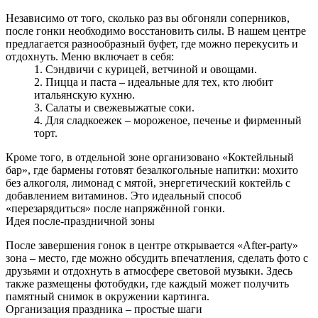
Независимо от того, сколько раз вы обгоняли соперников,
после гонки необходимо восстановить силы. В нашем центре
предлагается разнообразный буфет, где можно перекусить и
отдохнуть. Меню включает в себя:
Сэндвичи с курицей, ветчиной и овощами.
Пицца и паста – идеальные для тех, кто любит
итальянскую кухню.
Салаты и свежевыжатые соки.
Для сладкоежек – мороженое, печенье и фирменный
торт.
Кроме того, в отдельной зоне организовано «Коктейльный
бар», где бармены готовят безалкогольные напитки: мохито
без алкоголя, лимонад с мятой, энергетический коктейль с
добавлением витаминов. Это идеальный способ
«перезарядиться» после напряжённой гонки.
Идея после‑праздничной зоны
После завершения гонок в центре открывается «After‑party»
зона – место, где можно обсудить впечатления, сделать фото с
друзьями и отдохнуть в атмосфере световой музыки. Здесь
также размещены фотобудки, где каждый может получить
памятный снимок в окружении картинга.
Организация праздника – простые шаги