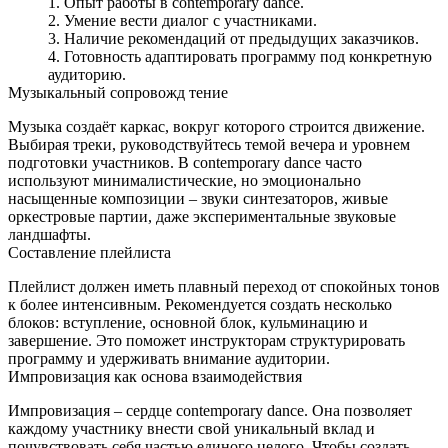
Опыт работы в contemporary dance.
Умение вести диалог с участниками.
Наличие рекомендаций от предыдущих заказчиков.
Готовность адаптировать программу под конкретную
аудиторию.
Музыкальный сопровожд тение
Музыка создаёт каркас, вокруг которого строится движение.
Выбирая треки, руководствуйтесь темой вечера и уровнем
подготовки участников. В contemporary dance часто
используют минималистические, но эмоционально
насыщенные композиции – звуки синтезаторов, живые
оркестровые партии, даже экспериментальные звуковые
ландшафты.
Составление плейлиста
Плейлист должен иметь плавный переход от спокойных тонов
к более интенсивным. Рекомендуется создать несколько
блоков: вступление, основной блок, кульминацию и
завершение. Это поможет инструкторам структурировать
программу и удерживать внимание аудитории.
Импровизация как основа взаимодействия
Импровизация – сердце contemporary dance. Она позволяет
каждому участнику внести свой уникальный вклад и
почувствовать себя частью единого целого. Чтобы создать