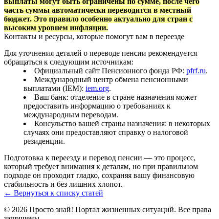
выплаты могут быть ограничены по сумме, после чего
часть суммы автоматически переводится в местный
бюджет. Это правило особенно актуально для стран с
высоким уровнем инфляции.
Контакты и ресурсы, которые помогут вам в переезде
Для уточнения деталей о переводе пенсии рекомендуется
обращаться к следующим источникам:
Официальный сайт Пенсионного фонда РФ:
pfrf.ru
.
Международный центр обмена пенсионными
выплатами (IEM):
iem.org
.
Ваш банк: отделение в стране назначения может
предоставить информацию о требованиях к
международным переводам.
Консульство вашей страны назначения: в некоторых
случаях они предоставляют справку о налоговой
резиденции.
Подготовка к переезду и перевод пенсии — это процесс,
который требует внимания к деталям, но при правильном
подходе он проходит гладко, сохраняя вашу финансовую
стабильность и без лишних хлопот.
← Вернуться к списку статей
© 2026 Просто знай! Портал жизненных ситуаций. Все права
защищены.