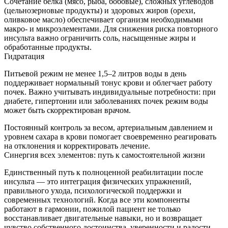
Сочетание белка (мясо, рыба, бобовые), сложных углеводов
(цельнозерновые продукты) и здоровых жиров (орехи,
оливковое масло) обеспечивает организм необходимыми
макро- и микроэлементами. Для снижения риска повторного
инсульта важно ограничить соль, насыщенные жиры и
обработанные продукты.
Гидратация
Питьевой режим не менее 1,5–2 литров воды в день
поддерживает нормальный тонус крови и облегчает работу
почек. Важно учитывать индивидуальные потребности: при
диабете, гипертонии или заболеваниях почек режим воды
может быть скорректирован врачом.
Постоянный контроль за весом, артериальным давлением и
уровнем сахара в крови помогает своевременно реагировать
на отклонения и корректировать лечение.
Синергия всех элементов: путь к самостоятельной жизни
Единственный путь к полноценной реабилитации после
инсульта — это интеграция физических упражнений,
правильного ухода, психологической поддержки и
современных технологий. Когда все эти компоненты
работают в гармонии, пожилой пациент не только
восстанавливает двигательные навыки, но и возвращает
чувство собственного достоинства, уверенности и радости