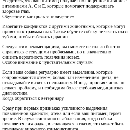
Убедитесь, что ваш питомец получает полноценное питание с
витаминами A, C и E, которые помогают поддерживать
здоровье глаз.
Обучение и контроль за поведением
Избегайте конфликтов с другими животными, которые могут
привести к травмам глаз. Также обучите собаку не чесать глаза
зубами, чтобы избежать царапин.
Следуя этим рекомендациям, вы сможете не только быстро
справиться с текущими проблемами, но и значительно
снизить вероятность появления новых.
Особое внимание к чувствительным случаям
Если ваша собака регулярно имеет выделения, которые
сопровождаются отёком, болью или изменением цвета, не
откладывайте визит к специалисту. Иногда простая чистка не
решает проблему, и необходима более глубокая медицинская
диагностика.
Когда обратиться к ветеринару
Сразу при первых признаках усиленного выделения,
повышенной красноты, отёка или если ваш питомец теряет
зрение. В случае системного заболевания, когда собака
появляется лихорадка, влепающаяся в глазах, это может быть
признаком вирусного конъюнктивита.