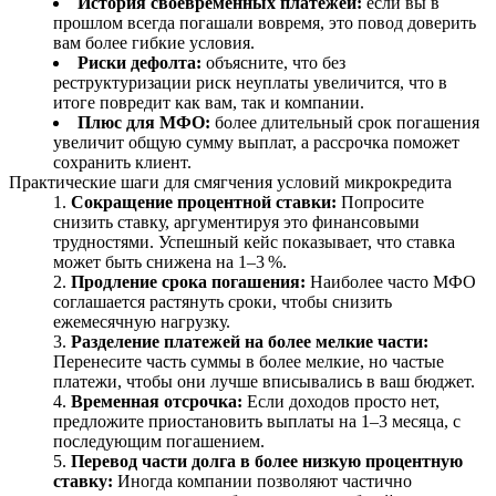
История своевременных платежей:
если вы в
прошлом всегда погашали вовремя, это повод доверить
вам более гибкие условия.
Риски дефолта:
объясните, что без
реструктуризации риск неуплаты увеличится, что в
итоге повредит как вам, так и компании.
Плюс для МФО:
более длительный срок погашения
увеличит общую сумму выплат, а рассрочка поможет
сохранить клиент.
Практические шаги для смягчения условий микрокредита
Сокращение процентной ставки:
Попросите
снизить ставку, аргументируя это финансовыми
трудностями. Успешный кейс показывает, что ставка
может быть снижена на 1–3 %.
Продление срока погашения:
Наиболее часто МФО
соглашается растянуть сроки, чтобы снизить
ежемесячную нагрузку.
Разделение платежей на более мелкие части:
Перенесите часть суммы в более мелкие, но частые
платежи, чтобы они лучше вписывались в ваш бюджет.
Временная отсрочка:
Если доходов просто нет,
предложите приостановить выплаты на 1–3 месяца, с
последующим погашением.
Перевод части долга в более низкую процентную
ставку:
Иногда компании позволяют частично