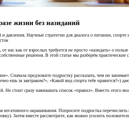
разе жизни без назиданий
ий и давления. Научные стратегии для диалога о питании, спорт
сток
т нас как от взрослых требуется не просто «назидать» о пользе 
бственные решения. В этой статье мы разберём практические ст
е». Сначала предложите подростку рассказать, чем он занимает
чно ешь за завтраком?», «Какой вид спорта тебе нравится?») да
й. Не стоит сразу навязывать список «правил». Вместо этого м
гая негативного окрашивания. Попросите подростка перечислить п
ировку). Затем вместе рассмотрите, как можно усилить положите