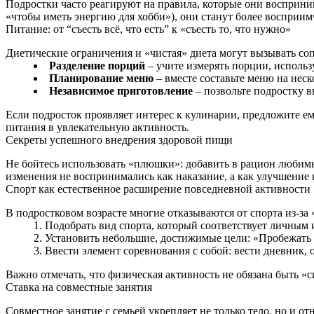
Подростки часто реагируют на правила, которые они восприни
«чтобы иметь энергию для хобби»), они станут более восприи
Питание: от “съесть всё, что есть” к «съесть то, что нужно»
Диетические ограничения и «чистая» диета могут вызывать со
Разделение порций
– учите измерять порции, использ
Планирование меню
– вместе составьте меню на нес
Независимое приготовление
– позвольте подростку в
Если подросток проявляет интерес к кулинарии, предложите ем
питания в увлекательную активность.
Секреты успешного внедрения здоровой пищи
Не бойтесь использовать «плюшки»: добавить в рацион любимы
изменения не воспринимались как наказание, а как улучшение 
Спорт как естественное расширение повседневной активности
В подростковом возрасте многие отказываются от спорта из-за 
Подобрать вид спорта, который соответствует личным и
Установить небольшие, достижимые цели: «Пробежать 5
Ввести элемент соревнования с собой: вести дневник, 
Важно отмечать, что физическая активность не обязана быть «
Ставка на совместные занятия
Совместное занятие с семьей укрепляет не только тело, но и 