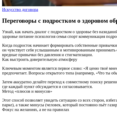
Искусство договора
Переговоры с подростком о здоровом об
Узнай, как начать диалог с подростком о здоровье без назидан
здоровье
питание
психология
семья
спорт
коммуникация
подро
Когда подросток начинает формировать собственные привычки, о
он чувствует себя услышанным и мотивированным принимать со
вредные привычки без давления и стигматизации.
Как выстроить доверительную атмосферу
Ключевым моментом является первое слово: «Я ценю твоё мнени
предпочитает. Вопросы открытого типа (например, «Что ты обы
Затем аккуратно делайте переход к совместному поиску решени
где каждый пункт обсуждается и согласовывается.
Метод «плюсов и минусов»
Этот способ позволяет увидеть ситуацию со всех сторон, избе
парке), а также минусы (человек, который постоянно пьёт газ
Фокус на желаниях, а не на правилах