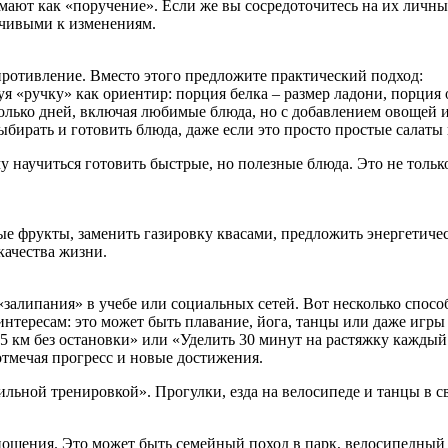
мают как «поручение». Если же вы сосредоточитесь на их личны
мчивыми к изменениям.
противление. Вместо этого предложите практический подход:
уя «ручку» как ориентир: порция белка – размер ладони, порция
колько дней, включая любимые блюда, но с добавлением овощей и
ыбирать и готовить блюда, даже если это просто простые салаты
у научиться готовить быстрые, но полезные блюда. Это не тольк
е фрукты, заменить газировку квасами, предложить энергетиче
качества жизни.
«залипания» в учебе или социальных сетей. Вот несколько спосо
нтересам: это может быть плавание, йога, танцы или даже игры 
 км без остановки» или «Уделить 30 минут на растяжку каждый
отмечая прогресс и новые достижения.
сильной тренировкой». Прогулки, езда на велосипеде и танцы в 
отношения. Это может быть семейный поход в парк, велосипедный