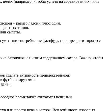
х целях (например, «чтобы успеть на соревнованиях» или
 овощей – размер ладони плюс один.
 цельных злаков.
 или омлеты.
о уменьшит потребление фастфуда, но и превратит процесс
ские батончики с низким содержанием сахара. Важно, чтобы
бов сделать активность привлекательной:
в футбол с друзьями.
 день».
свободное время также считаются ценными.
 тур или просто игра в кортеж. Вовлечённость взрослых