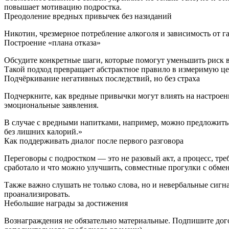
повышает мотивацию подростка.
Преодоление вредных привычек без назиданий
Никотин, чрезмерное потребление алкоголя и зависимость от г
Построение «плана отказа»
Обсудите конкретные шаги, которые помогут уменьшить риск вр
Такой подход превращает абстрактное правило в измеримую це
Подчёркивание негативных последствий, но без страха
Подчеркните, как вредные привычки могут влиять на настроение,
эмоциональные заявления.
В случае с вредными напитками, например, можно предложить 
без лишних калорий.»
Как поддерживать диалог после первого разговора
Переговоры с подростком — это не разовый акт, а процесс, тр
сработало и что можно улучшить, совместные прогулки с обме
Также важно слушать не только слова, но и невербальные сиг
проанализировать.
Небольшие награды за достижения
Вознаграждения не обязательно материальные. Подпишите дого