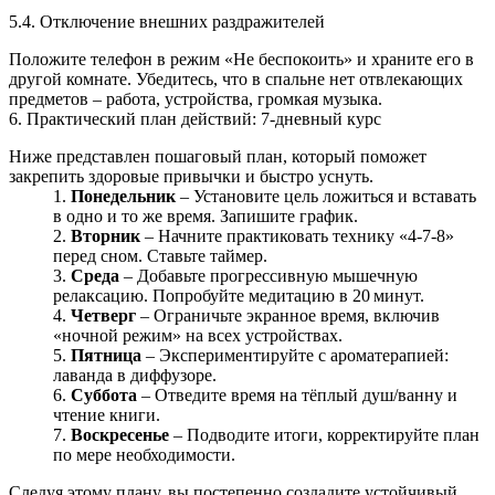
5.4. Отключение внешних раздражителей
Положите телефон в режим «Не беспокоить» и храните его в
другой комнате. Убедитесь, что в спальне нет отвлекающих
предметов – работа, устройства, громкая музыка.
6. Практический план действий: 7‑дневный курс
Ниже представлен пошаговый план, который поможет
закрепить здоровые привычки и быстро уснуть.
Понедельник
– Установите цель ложиться и вставать
в одно и то же время. Запишите график.
Вторник
– Начните практиковать технику «4‑7‑8»
перед сном. Ставьте таймер.
Среда
– Добавьте прогрессивную мышечную
релаксацию. Попробуйте медитацию в 20 минут.
Четверг
– Ограничьте экранное время, включив
«ночной режим» на всех устройствах.
Пятница
– Экспериментируйте с ароматерапией:
лаванда в диффузоре.
Суббота
– Отведите время на тёплый душ/ванну и
чтение книги.
Воскресенье
– Подводите итоги, корректируйте план
по мере необходимости.
Следуя этому плану, вы постепенно создадите устойчивый