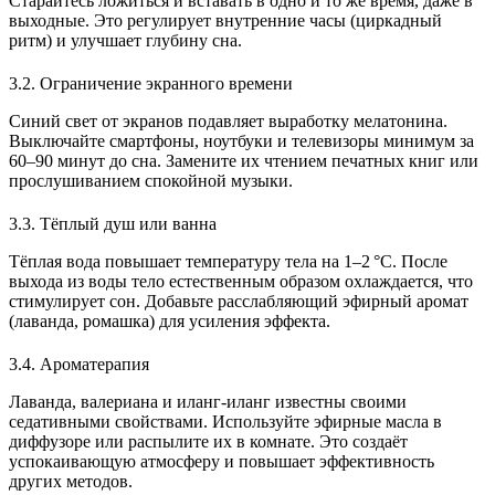
Старайтесь ложиться и вставать в одно и то же время, даже в
выходные. Это регулирует внутренние часы (циркадный
ритм) и улучшает глубину сна.
3.2. Ограничение экранного времени
Синий свет от экранов подавляет выработку мелатонина.
Выключайте смартфоны, ноутбуки и телевизоры минимум за
60–90 минут до сна. Замените их чтением печатных книг или
прослушиванием спокойной музыки.
3.3. Тёплый душ или ванна
Тёплая вода повышает температуру тела на 1–2 °C. После
выхода из воды тело естественным образом охлаждается, что
стимулирует сон. Добавьте расслабляющий эфирный аромат
(лаванда, ромашка) для усиления эффекта.
3.4. Ароматерапия
Лаванда, валериана и иланг‑иланг известны своими
седативными свойствами. Используйте эфирные масла в
диффузоре или распылите их в комнате. Это создаёт
успокаивающую атмосферу и повышает эффективность
других методов.