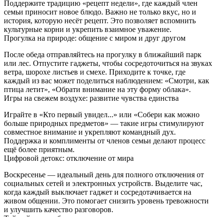
Поддержите традицию «рецепт недели», где каждый член
семьи приносит новое блюдо. Важно не только вкус, но и
история, которую несёт рецепт. Это позволяет вспомнить
культурные корни и укрепить взаимное уважение.
Прогулка на природе: общение с миром и друг другом
После обеда отправляйтесь на прогулку в ближайший парк
или лес. Отпустите гаджеты, чтобы сосредоточиться на звуках
ветра, шорохе листьев и смехе. Приходите к точке, где
каждый из вас может поделиться наблюдением: «Смотри, как
птица летит», «Обрати внимание на эту форму облака».
Игры на свежем воздухе: развитие чувства единства
Играйте в «Кто первый увидел...» или «Собери как можно
больше природных предметов» — такие игры стимулируют
совместное внимание и укрепляют командный дух.
Поддержка и комплименты от членов семьи делают процесс
ещё более приятным.
Цифровой детокс: отключение от мира
Воскресенье — идеальный день для полного отключения от
социальных сетей и электронных устройств. Выделите час,
когда каждый выключает гаджет и сосредотачивается на
живом общении. Это помогает снизить уровень тревожности
и улучшить качество разговоров.