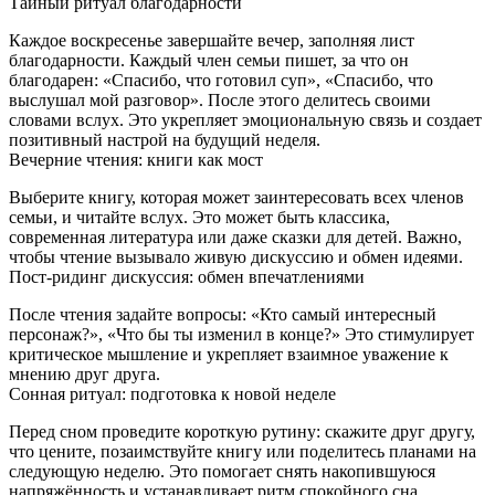
Тайный ритуал благодарности
Каждое воскресенье завершайте вечер, заполняя лист
благодарности. Каждый член семьи пишет, за что он
благодарен: «Спасибо, что готовил суп», «Спасибо, что
выслушал мой разговор». После этого делитесь своими
словами вслух. Это укрепляет эмоциональную связь и создает
позитивный настрой на будущий неделя.
Вечерние чтения: книги как мост
Выберите книгу, которая может заинтересовать всех членов
семьи, и читайте вслух. Это может быть классика,
современная литература или даже сказки для детей. Важно,
чтобы чтение вызывало живую дискуссию и обмен идеями.
Пост-ридинг дискуссия: обмен впечатлениями
После чтения задайте вопросы: «Кто самый интересный
персонаж?», «Что бы ты изменил в конце?» Это стимулирует
критическое мышление и укрепляет взаимное уважение к
мнению друг друга.
Сонная ритуал: подготовка к новой неделе
Перед сном проведите короткую рутину: скажите друг другу,
что цените, позаимствуйте книгу или поделитесь планами на
следующую неделю. Это помогает снять накопившуюся
напряжённость и устанавливает ритм спокойного сна.