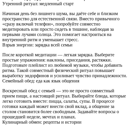
Утренний ритуал: медленный старт
Начиная день без лишнего шума, вы даёте себе и близким
пространство для естественной связи. Вместо привычного
«сразу включай телефон», попробуйте совместно
медитировать или просто сидеть в тишине, наблюдая за
первыми лучами солнца. Это помогает настроиться на
внутренний ритм и уменьшает стресс.
Взрыв энергии: зарядка всей семьи
После короткой медитации — легкая зарядка. Выберите
простые упражнения: наклоны, приседания, растяжки.
Подготовьте плейлист из любимой музыки, чтобы добавить
ритма. Такой совместный физический ритуал повышает
выработку эндорфинов и усиливает чувство принадлежности.
Семейный обед: еда как язык общения
Воскресный обед с семьей — это не просто совместный
прием пищи, а настоящий ритуал. Выбирайте блюда, которые
легко готовить вместе: пицца, салаты, супы. В процессе
готовки каждый может внести свой вклад, а общение за
столом становится более свободным. Задавайте вопросы о
прошедшей неделе, мечтах и планах.
Кулинарный обмен: рецепты и истории