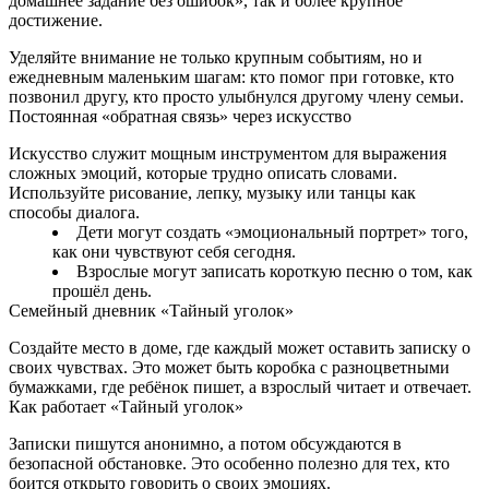
домашнее задание без ошибок», так и более крупное
достижение.
Уделяйте внимание не только крупным событиям, но и
ежедневным маленьким шагам: кто помог при готовке, кто
позвонил другу, кто просто улыбнулся другому члену семьи.
Постоянная «обратная связь» через искусство
Искусство служит мощным инструментом для выражения
сложных эмоций, которые трудно описать словами.
Используйте рисование, лепку, музыку или танцы как
способы диалога.
Дети могут создать «эмоциональный портрет» того,
как они чувствуют себя сегодня.
Взрослые могут записать короткую песню о том, как
прошёл день.
Семейный дневник «Тайный уголок»
Создайте место в доме, где каждый может оставить записку о
своих чувствах. Это может быть коробка с разноцветными
бумажками, где ребёнок пишет, а взрослый читает и отвечает.
Как работает «Тайный уголок»
Записки пишутся анонимно, а потом обсуждаются в
безопасной обстановке. Это особенно полезно для тех, кто
боится открыто говорить о своих эмоциях.