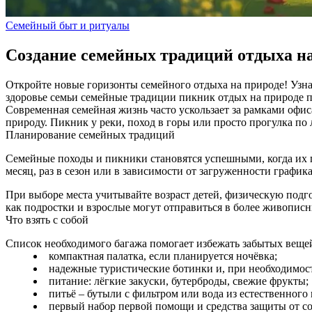
Семейный быт и ритуалы
Создание семейных традиций отдыха н
Откройте новые горизонты семейного отдыха на природе! Узнай
здоровье семьи
семейные традиции
пикник
отдых на природе
Современная семейная жизнь часто ускользает за рамками офис
природу. Пикник у реки, поход в горы или просто прогулка по
Планирование семейных традиций
Семейные походы и пикники становятся успешными, когда их п
месяц, раз в сезон или в зависимости от загруженности графи
При выборе места учитывайте возраст детей, физическую подго
как подростки и взрослые могут отправиться в более живописн
Что взять с собой
Список необходимого багажа помогает избежать забытых веще
компактная палатка, если планируется ночёвка;
надежные туристические ботинки и, при необходимости
питание: лёгкие закуски, бутерброды, свежие фрукты;
питьё – бутыли с фильтром или вода из естественного
первый набор первой помощи и средства защиты от с