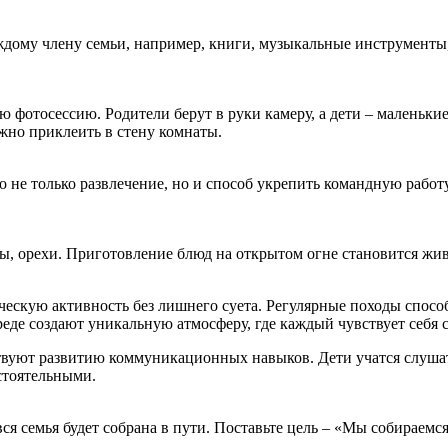
ждому члену семьи, например, книги, музыкальные инструменты
фотосессию. Родители берут в руки камеру, а дети – маленькие
жно приклеить в стену комнаты.
о не только развлечение, но и способ укрепить командную работ
бы, орехи. Приготовление блюд на открытом огне становится жи
ическую активность без лишнего суета. Регулярные походы спо
реде создают уникальную атмосферу, где каждый чувствует себ
твуют развитию коммуникационных навыков. Дети учатся слуша
остоятельными.
вся семья будет собрана в пути. Поставьте цель – «Мы собираемс