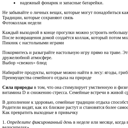
надежный фонарик и запасные батарейки.
Не забывайте о личных вещах, которые могут понадобиться ка
Традиции, которые сохраняют связь
Фотоколлаж недели
Каждый выходной в конце прогулки можно устроить небольшую 
После возвращения домой создаётся коллаж, который потом мо
Пикник с настольными играми
Покормитесь и разыграйте настольную игру прямо на траве. Эт
дружелюбной атмосфере.
Выбор «свежих» блюд
Набирайте продукты, которые можно найти в лесу: ягоды, гри
Преимущества семейного отдыха на природе
Сила природы
в том, что она стимулирует умственную и физ
витамина D и снижению стресса. Семейные встречи в живой с
В дополнение к здоровью, семейные традиции отдыха способс
Родители видят, как их близкие растут и становятся более сам
Как превратить выходные в привычку
1.
Определите фиксированный день
в неделе или месяце, когда 
велосипедах».