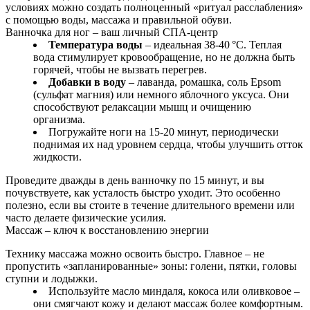
условиях можно создать полноценный «ритуал расслабления»
с помощью воды, массажа и правильной обуви.
Ванночка для ног – ваш личный СПА‑центр
Температура воды
– идеальная 38‑40 °C. Теплая
вода стимулирует кровообращение, но не должна быть
горячей, чтобы не вызвать перегрев.
Добавки в воду
– лаванда, ромашка, соль Epsom
(сульфат магния) или немного яблочного уксуса. Они
способствуют релаксации мышц и очищению
организма.
Погружайте ноги на 15‑20 минут, периодически
поднимая их над уровнем сердца, чтобы улучшить отток
жидкости.
Проведите дважды в день ванночку по 15 минут, и вы
почувствуете, как усталость быстро уходит. Это особенно
полезно, если вы стоите в течение длительного времени или
часто делаете физические усилия.
Массаж – ключ к восстановлению энергии
Технику массажа можно освоить быстро. Главное – не
пропустить «запланированные» зоны: голени, пятки, головы
ступни и лодыжки.
Используйте масло миндаля, кокоса или оливковое –
они смягчают кожу и делают массаж более комфортным.