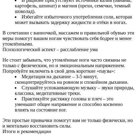
В рационе присутствуют источники калия (бананы,
картофель, шпинат) и магния (орехи, семечки, темный
шоколад).
Избегайте избыточного употребления соли, которая
может вызывать задержку жидкости и отёки в ногах.
В сочетании с ванночкой, массажем и правильной обувью эти
меры помогут вашим ногам чувствовать себя бодрее и менее
утомлёнными.
Психологический аспект – расслабление ума
Не стоит забывать, что утомлённые ноги часто связаны не
только с физическим, но и эмоциональным напряжением.
Попробуйте включить в свой день короткие «паузы»:
Медитация на дыхание – 3‑5 минут,
сконцентрируйтесь на ровном и спокойном дыхании.
Слушайте успокаивающую музыку – звуки природы,
классика, медитативные треки.
Практикуйте растяжку головы и плеч – это
уменьшит общее напряжение и способно косвенно
влиять на состояние ног.
Эти простые привычки помогут вам не только физически, но
и ментально восстановить силы.
Итоги и рекомендации