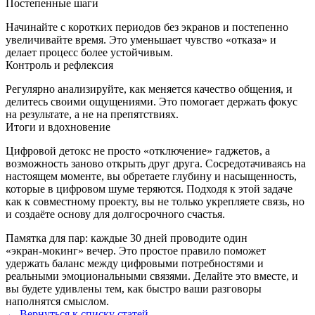
Постепенные шаги
Начинайте с коротких периодов без экранов и постепенно
увеличивайте время. Это уменьшает чувство «отказа» и
делает процесс более устойчивым.
Контроль и рефлексия
Регулярно анализируйте, как меняется качество общения, и
делитесь своими ощущениями. Это помогает держать фокус
на результате, а не на препятствиях.
Итоги и вдохновение
Цифровой детокс не просто «отключение» гаджетов, а
возможность заново открыть друг друга. Сосредотачиваясь на
настоящем моменте, вы обретаете глубину и насыщенность,
которые в цифровом шуме теряются. Подходя к этой задаче
как к совместному проекту, вы не только укрепляете связь, но
и создаёте основу для долгосрочного счастья.
Памятка для пар: каждые 30 дней проводите один
«экран‑мокинг» вечер. Это простое правило поможет
удержать баланс между цифровыми потребностями и
реальными эмоциональными связями. Делайте это вместе, и
вы будете удивлены тем, как быстро ваши разговоры
наполнятся смыслом.
← Вернуться к списку статей