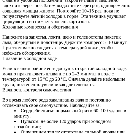
Сядьте в удобном положении, закройте глаза и медленно
вдохните через нос. Затем выдохните через рот, одновременно
сокращая мышцы живота. Повторяйте 10–15 раз, пока не
почувствуете лёгкий холодок в горле. Эта техника улучшает
циркуляцию и снижает уровень кортизола.
Холодные компрессы и обертывания
Наносите на запястья, локти, шею и голеностопы пакетик
льда, обёрнутый в полотенце. Держите компресс 5–10 минут.
При этом важно следить за температурой кожи, чтобы
избежать обморожения.
Плавание в холодной воде
Если в вашем районе есть доступ к открытой холодной воде,
можно практиковать плавание по 2–3 минуты в воде с
температурой от 15 °C до 20 °C. Сначала делайте небольшие
круги, постепенно увеличивая длительность.
Важность контроля самочувствия
Во время любого рода закаливания важно постоянно
отслеживать своё самочувствие. Наблюдайте за:
Сердцебиением: нормальный ритм 60–100 ударов в
минуту;
Пульсом: не более 120 ударов при холодном
воздействии;
Ощущением тепла: отсутствие сильной дрожи или