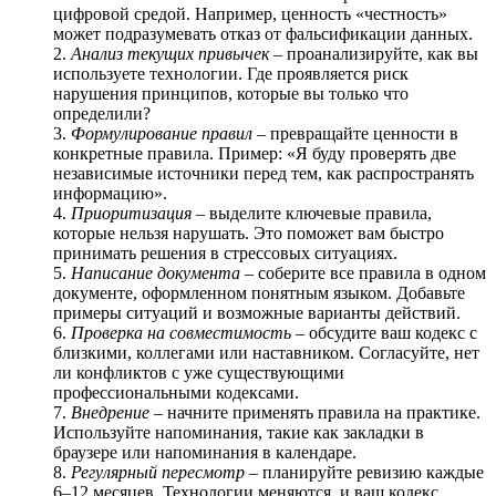
цифровой средой. Например, ценность «честность»
может подразумевать отказ от фальсификации данных.
Анализ текущих привычек
– проанализируйте, как вы
используете технологии. Где проявляется риск
нарушения принципов, которые вы только что
определили?
Формулирование правил
– превращайте ценности в
конкретные правила. Пример: «Я буду проверять две
независимые источники перед тем, как распространять
информацию».
Приоритизация
– выделите ключевые правила,
которые нельзя нарушать. Это поможет вам быстро
принимать решения в стрессовых ситуациях.
Написание документа
– соберите все правила в одном
документе, оформленном понятным языком. Добавьте
примеры ситуаций и возможные варианты действий.
Проверка на совместимость
– обсудите ваш кодекс с
близкими, коллегами или наставником. Согласуйте, нет
ли конфликтов с уже существующими
профессиональными кодексами.
Внедрение
– начните применять правила на практике.
Используйте напоминания, такие как закладки в
браузере или напоминания в календаре.
Регулярный пересмотр
– планируйте ревизию каждые
6–12 месяцев. Технологии меняются, и ваш кодекс