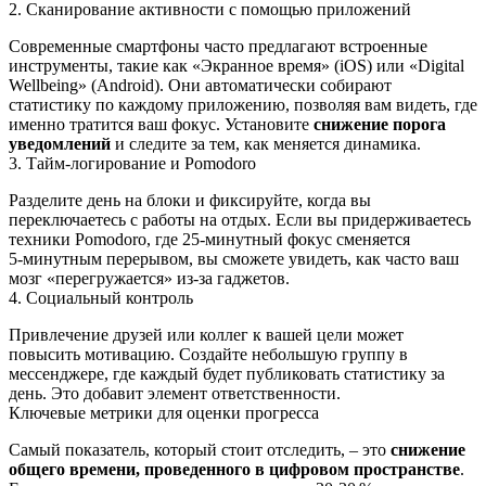
2. Сканирование активности с помощью приложений
Современные смартфоны часто предлагают встроенные
инструменты, такие как «Экранное время» (iOS) или «Digital
Wellbeing» (Android). Они автоматически собирают
статистику по каждому приложению, позволяя вам видеть, где
именно тратится ваш фокус. Установите
снижение порога
уведомлений
и следите за тем, как меняется динамика.
3. Тайм‑логирование и Pomodoro
Разделите день на блоки и фиксируйте, когда вы
переключаетесь с работы на отдых. Если вы придерживаетесь
техники Pomodoro, где 25‑минутный фокус сменяется
5‑минутным перерывом, вы сможете увидеть, как часто ваш
мозг «перегружается» из-за гаджетов.
4. Социальный контроль
Привлечение друзей или коллег к вашей цели может
повысить мотивацию. Создайте небольшую группу в
мессенджере, где каждый будет публиковать статистику за
день. Это добавит элемент ответственности.
Ключевые метрики для оценки прогресса
Самый показатель, который стоит отследить, – это
снижение
общего времени, проведенного в цифровом пространстве
.