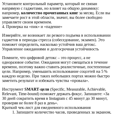
Установите контрольный параметр, который не связан
напрямую с гаджетами, но влияет на общую динамику:
например,
количество прочитанных книг
за месяц. Если вы
замечаете рост в этой области, значит, вы более свободно
управляете своим временем.
4. Проверка на «пик» и «падение»
Измеряйте, не возникает ли резкого подъема в использовании
гаджетов в периоды стресса (собеседование, экзамен). Это
поможет определить, насколько устойчив ваш детокс.
Управление ожиданиями и долгосрочная устойчивость
Помните, что цифровой детокс – это процесс, а не
одноразовое событие. Ожидания могут смещаться в течение
времени, поэтому важно ставить реалистичные, постепенные
цели. Например, уменьшить использование соцсетей на 5 %
каждую неделю. При таких небольших портах можно быстро
заметить результат и избежать чувства «провала».
Инструмент
SMART‑цели
(Specific, Measurable, Achievable,
Relevant, Time‑bound) поможет держать фокус. Запишите: «За
30 дней сократить время в Instagram с 45 минут до 30 минут,
проверяя не более 8 раз в день».
Краткий чек‑лист для ежедневного использования
Запишите количество часов, проведенных за экраном,