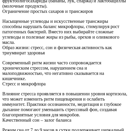
фруктоолигосахариды (бананы, лук, спаржа) и лактобациллы
(молочные продукты).
Ограничение простых сахаров и трансжиров
Насыщенные углеводы и искусственные трансжиры
способны нарушать баланс микрофлоры, стимулируя рост
патогенных бактерий. Вместо них выбирайте сложные
углеводы и полезные жиры из рыбы, орехов и оливкового
масла.
Образ жизни: стресс, сон и физическая активность как
триумвират здоровья
Современный ритм жизни часто сопровождается
хроническим стрессом, нарушением сна и
малоподвижностью, что негативно сказывается на
кишечнике.
Стресс и микрофлора
Влияние стресса проявляется в повышении уровня кортизола,
что может изменить ритм пищеварения и ослабить
иммунитет. Практики осознанности, медитация и глубокое
дыхание помогают уменьшить стрессовый фон, создавая
благоприятные условия для микробов.
Качественный сон – залог баланса
Режим сна от 7 до 9 часов в сутки поддерживает циркадный