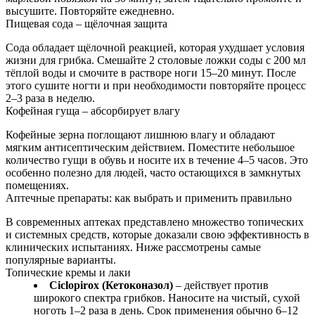
высушите. Повторяйте ежедневно.
Пищевая сода – щёлочная защита
Сода обладает щёлочной реакцией, которая ухудшает условия
жизни для грибка. Смешайте 2 столовые ложки соды с 200 мл
тёплой воды и смочите в растворе ноги 15–20 минут. После
этого сушите ногти и при необходимости повторяйте процесс
2–3 раза в неделю.
Кофейная гуща – абсорбирует влагу
Кофейные зерна поглощают лишнюю влагу и обладают
мягким антисептическим действием. Поместите небольшое
количество гущи в обувь и носите их в течение 4–5 часов. Это
особенно полезно для людей, часто остающихся в замкнутых
помещениях.
Аптечные препараты: как выбрать и применить правильно
В современных аптеках представлено множество топических
и системных средств, которые доказали свою эффективность в
клинических испытаниях. Ниже рассмотрены самые
популярные варианты.
Топические кремы и лаки
Ciclopirox (Кетоконазол)
– действует против
широкого спектра грибков. Наносите на чистый, сухой
ноготь 1–2 раза в день. Срок применения обычно 6–12