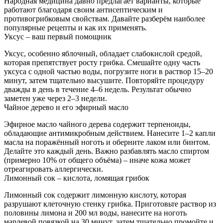
Народная медицина давно предлагает варианты, которые
работают благодаря своим антисептическим и
противогрибковым свойствам. Давайте разберём наиболее
популярные рецепты и как их применять.
Уксус – ваш первый помощник
Уксус, особенно яблочный, обладает слабокислой средой,
которая препятствует росту грибка. Смешайте одну часть
уксуса с одной частью воды, погрузите ноги в раствор 15–20
минут, затем тщательно высушите. Повторяйте процедуру
дважды в день в течение 4–6 недель. Результат обычно
заметен уже через 2–3 недели.
Чайное дерево и его эфирный масло
Эфирное масло чайного дерева содержит терпеноиды,
обладающие антимикробным действием. Нанесите 1–2 капли
масла на поражённый ноготь и оберните лаком или бинтом.
Делайте это каждый день. Важно разбавлять масло спиртом
(примерно 10% от общего объёма) – иначе кожа может
отреагировать аллергически.
Лимонный сок – кислота, ломящая грибок
Лимонный сок содержит лимонную кислоту, которая
разрушают клеточную стенку грибка. Приготовьте раствор из
половины лимона и 200 мл воды, нанесите на ноготь
марлевой повязкой на 30 минут, затем тщательно промойте и