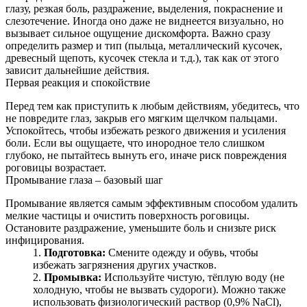
глазу, резкая боль, раздражение, выделения, покраснение и
слезотечение. Иногда оно даже не виднеется визуально, но
вызывает сильное ощущение дискомфорта. Важно сразу
определить размер и тип (пыльца, металлический кусочек,
древесный щепоть, кусочек стекла и т.д.), так как от этого
зависит дальнейшие действия.
Первая реакция и спокойствие
Перед тем как приступить к любым действиям, убедитесь, что
не повредите глаз, закрыв его мягким щелчком пальцами.
Успокойтесь, чтобы избежать резкого движения и усиления
боли. Если вы ощущаете, что инородное тело слишком
глубоко, не пытайтесь вынуть его, иначе риск повреждения
роговицы возрастает.
Промывание глаза – базовый шаг
Промывание является самым эффективным способом удалить
мелкие частицы и очистить поверхность роговицы.
Остановите раздражение, уменьшите боль и снизьте риск
инфицирования.
Подготовка:
Смените одежду и обувь, чтобы
избежать загрязнения других участков.
Промывка:
Используйте чистую, тёплую воду (не
холодную, чтобы не вызвать судороги). Можно также
использовать физиологический раствор (0,9% NaCl),