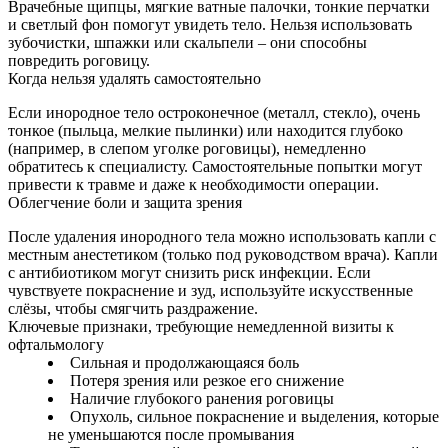
Врачебные щипцы, мягкие ватные палочки, тонкие перчатки
и светлый фон помогут увидеть тело. Нельзя использовать
зубочистки, шпажки или скальпели – они способны
повредить роговицу.
Когда нельзя удалять самостоятельно
Если инородное тело остроконечное (металл, стекло), очень
тонкое (пыльца, мелкие пылинки) или находится глубоко
(например, в слепом уголке роговицы), немедленно
обратитесь к специалисту. Самостоятельные попытки могут
привести к травме и даже к необходимости операции.
Облегчение боли и защита зрения
После удаления инородного тела можно использовать капли с
местным анестетиком (только под руководством врача). Капли
с антибиотиком могут снизить риск инфекции. Если
чувствуете покраснение и зуд, используйте искусственные
слёзы, чтобы смягчить раздражение.
Ключевые признаки, требующие немедленной визиты к
офтальмологу
Сильная и продолжающаяся боль
Потеря зрения или резкое его снижение
Наличие глубокого ранения роговицы
Опухоль, сильное покраснение и выделения, которые
не уменьшаются после промывания