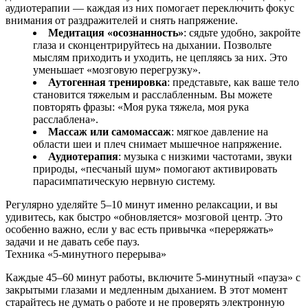
аудиотерапии — каждая из них помогает переключить фокус
внимания от раздражителей и снять напряжение.
Медитация «осознанность»
: сядьте удобно, закройте
глаза и сконцентрируйтесь на дыхании. Позвольте
мыслям приходить и уходить, не цепляясь за них. Это
уменьшает «мозговую перегрузку».
Аутогенная тренировка
: представьте, как ваше тело
становится тяжелым и расслабленным. Вы можете
повторять фразы: «Моя рука тяжела, моя рука
расслаблена».
Массаж или самомассаж
: мягкое давление на
области шеи и плеч снимает мышечное напряжение.
Аудиотерапия
: музыка с низкими частотами, звуки
природы, «песчаный шум» помогают активировать
парасимпатическую нервную систему.
Регулярно уделяйте 5–10 минут именно релаксации, и вы
удивитесь, как быстро «обновляется» мозговой центр. Это
особенно важно, если у вас есть привычка «переряжать»
задачи и не давать себе пауз.
Техника «5‑минутного перерыва»
Каждые 45–60 минут работы, включите 5‑минутный «пауза» с
закрытыми глазами и медленным дыханием. В этот момент
старайтесь не думать о работе и не проверять электронную