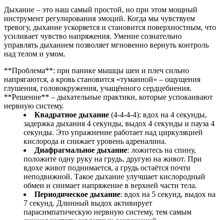
Дыхание – это наш самый простой, но при этом мощный
инструмент регулирования эмоций. Когда мы чувствуем
тревогу, дыхание ускоряется и становится поверхностным, что
усиливает чувство напряжения. Умение сознательно
управлять дыханием позволяет мгновенно вернуть контроль
над телом и умом.
**Проблема**: при панике мышцы шеи и плеч сильно
напрягаются, а кровь становится «туманной» – ощущения
глушения, головокружения, учащённого сердцебиения.
**Решение** – дыхательные практики, которые успокаивают
нервную систему.
Квадратное дыхание
(4-4-4-4): вдох на 4 секунды,
задержка дыхания 4 секунды, выдох 4 секунды и пауза 4
секунды. Это упражнение работает над циркуляцией
кислорода и снижает уровень адреналина.
Диафрагмальное дыхание
: ложитесь на спину,
положите одну руку на грудь, другую на живот. При
вдохе живот поднимается, а грудь остаётся почти
неподвижной. Такое дыхание улучшает кислородный
обмен и снимает напряжение в верхней части тела.
Периодическое дыхание
: вдох на 5 секунд, выдох на
7 секунд. Длинный выдох активирует
парасимпатическую нервную систему, тем самым