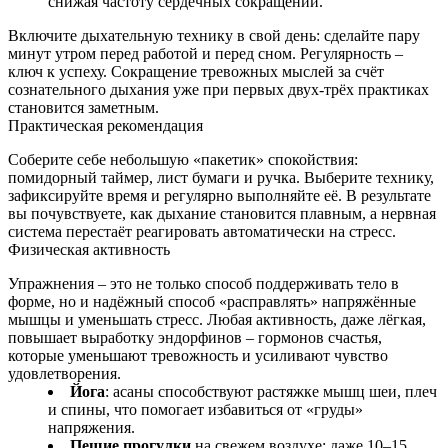
снижая частоту сердечных сокращений.
Включите дыхательную технику в свой день: сделайте пару
минут утром перед работой и перед сном. Регулярность –
ключ к успеху. Сокращение тревожных мыслей за счёт
сознательного дыхания уже при первых двух‑трёх практиках
становится заметным.
Практическая рекомендация
Соберите себе небольшую «пакетик» спокойствия:
помидорный таймер, лист бумаги и ручка. Выберите технику,
зафиксируйте время и регулярно выполняйте её. В результате
вы почувствуете, как дыхание становится плавным, а нервная
система перестаёт реагировать автоматически на стресс.
Физическая активность
Упражнения – это не только способ поддерживать тело в
форме, но и надёжный способ «расправлять» напряжённые
мышцы и уменьшать стресс. Любая активность, даже лёгкая,
повышает выработку эндорфинов – гормонов счастья,
которые уменьшают тревожность и усиливают чувство
удовлетворения.
Йога
: асаны способствуют растяжке мышц шеи, плеч
и спины, что помогает избавиться от «груды»
напряжения.
Пешие прогулки
на свежем воздухе: даже 10–15