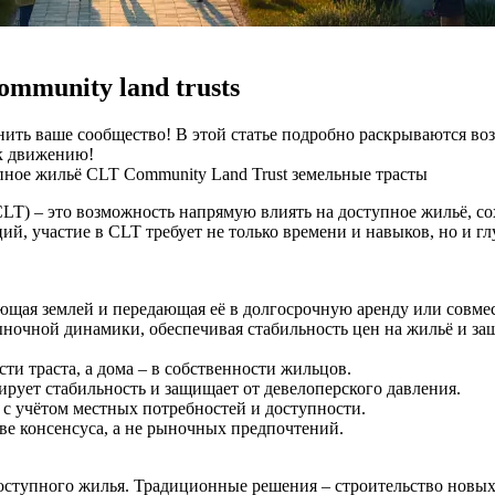
mmunity land trusts
енить ваше сообщество! В этой статье подробно раскрываются во
 к движению!
пное жильё
CLT
Community Land Trust
земельные трасты
(CLT) – это возможность напрямую влиять на доступное жильё, 
ий, участие в CLT требует не только времени и навыков, но и 
деющая землей и передающая её в долгосрочную аренду или совм
рыночной динамики, обеспечивая стабильность цен на жильё и з
сти траста, а дома – в собственности жильцов.
тирует стабильность и защищает от девелоперского давления.
 с учётом местных потребностей и доступности.
е консенсуса, а не рыночных предпочтений.
ступного жилья. Традиционные решения – строительство новых 