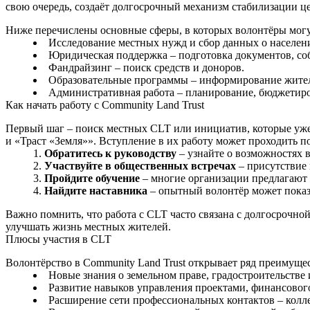
свою очередь, создаёт долгосрочный механизм стабилизации це
Ниже перечислены основные сферы, в которых волонтёры могу
Исследование местных нужд и сбор данных о населен
Юридическая поддержка – подготовка документов, со
Фандрайзинг – поиск средств и доноров.
Образовательные программы – информирование жителе
Административная работа – планирование, бюджетиро
Как начать работу с Community Land Trust
Первый шаг – поиск местных CLT или инициатив, которые уже
и «Траст «Земля»». Вступление в их работу может проходить п
Обратитесь к руководству
– узнайте о возможностях в
Участвуйте в общественных встречах
– присутствие 
Пройдите обучение
– многие организации предлагают 
Найдите наставника
– опытный волонтёр может показа
Важно помнить, что работа с CLT часто связана с долгосрочной
улучшать жизнь местных жителей.
Плюсы участия в CLT
Волонтёрство в Community Land Trust открывает ряд преимущест
Новые знания о земельном праве, градостроительстве
Развитие навыков управления проектами, финансовог
Расширение сети профессиональных контактов – колле