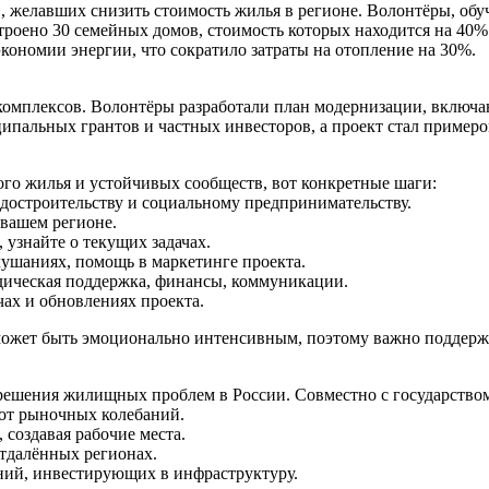
ов, желавших снизить стоимость жилья в регионе. Волонтёры, 
построено 30 семейных домов, стоимость которых находится на 40
кономии энергии, что сократило затраты на отопление на 30%.
комплексов. Волонтёры разработали план модернизации, вклю
альных грантов и частных инвесторов, а проект стал примером
ого жилья и устойчивых сообществ, вот конкретные шаги:
адостроительству и социальному предпринимательству.
 вашем регионе.
 узнайте о текущих задачах.
лушаниях, помощь в маркетинге проекта.
идическая поддержка, финансы, коммуникации.
чах и обновлениях проекта.
может быть эмоционально интенсивным, поэтому важно поддержи
ешения жилищных проблем в России. Совместно с государством
от рыночных колебаний.
создавая рабочие места.
отдалённых регионах.
ний, инвестирующих в инфраструктуру.