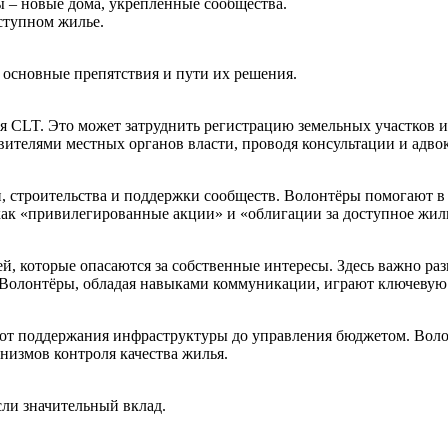
ы – новые дома, укреплённые сообщества.
ступном жилье.
 основные препятствия и пути их решения.
 CLT. Это может затруднить регистрацию земельных участков и
вителями местных органов власти, проводя консультации и адво
 строительства и поддержки сообществ. Волонтёры помогают в р
ак «привилегированные акции» и «облигации за доступное жиль
й, которые опасаются за собственные интересы. Здесь важно ра
 Волонтёры, обладая навыками коммуникации, играют ключевую 
: от поддержания инфраструктуры до управления бюджетом. Воло
анизмов контроля качества жилья.
ли значительный вклад.