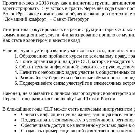
Проект начался в 2018 году как инициатива группы активист
зарегистрировать 15 участков в трасте. Через два года было 
Волонтёры также организовали обучение жильцов по технике э
«Домашний комфорт» – Санкт-Петербург
Инициатива фокусировалась на реконструкции старых жилых 
коммуникационные услуги. Финансирование пришло от муницип
Как стать волонтёром и внести вклад
Если вы чувствуете призвание участвовать в создании доступн
Образование: пройдите курсы по земельному праву, гр
Поиск организаций: найдите CLT, которые находятся в
Обратитесь за информацией: свяжитесь с руководством,
Начните с небольших задач: участие в общественных с
Развивайтесь: берите на себя новые обязанности – юр
Поддерживайте связь: участвуйте в ежемесячных встре
Наконец, не забывайте о личном благополучии: волонтёрство 
Перспективы развития Community Land Trust в России
В ближайшие годы CLT может стать ключевым инструментом р
Снизить инфляцию цен на жильё, защищая население 
Поддерживать экономическую устойчивость регионов, 
Обеспечивать доступ к качественному жилью даже в 
Создавать пример социальной ответственности компа