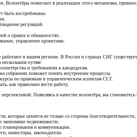
н. Волонтёры помогают в реализации этого механизма, привнося
т быть востребованы:
ии.
блюдение регуляций.
й о правах и обязанностях.
вание, управление проектами.
 работают в вашем регионе. В России и странах СНГ существуе
о нескольким путям:
олонтёрства и требованиях к кандидатам.
на собраниях поможет понять внутренние процессы.
курсы по правовым и управленческим аспектам CLT.
ть, как правильно вести работу.
 перспективой. Появляясь в качестве волонтёра, вы становитесь
в, которые ценятся не только со стороны благотворительности, 
 и экономике недвижимости.
о планирования и коммуникации.
ги, инвесторы, законодатели.