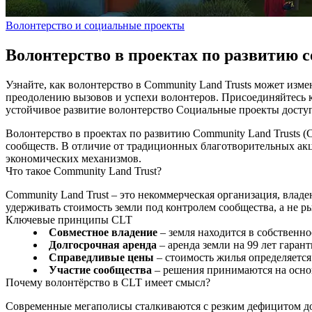
Волонтерство и социальные проекты
Волонтерство в проектах по развитию co
Узнайте, как волонтерство в Community Land Trusts может изм
преодолению вызовов и успехи волонтеров. Присоединяйтесь
устойчивое развитие
волонтерство
Социальные проекты
досту
Волонтерство в проектах по развитию Community Land Trusts 
сообществ. В отличие от традиционных благотворительных акц
экономических механизмов.
Что такое Community Land Trust?
Community Land Trust – это некоммерческая организация, вла
удерживать стоимость земли под контролем сообщества, а не 
Ключевые принципы CLT
Совместное владение
– земля находится в собственно
Долгосрочная аренда
– аренда земли на 99 лет гаран
Справедливые цены
– стоимость жилья определяется
Участие сообщества
– решения принимаются на основ
Почему волонтёрство в CLT имеет смысл?
Современные мегаполисы сталкиваются с резким дефицитом до