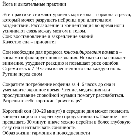
Йога и дыхательные практики
Эти практики снижают уровень кортизола – гормона стресса,
который может разрушать нейроны при длительном
воздействии. Расслабление и концентрация во время йоги
усиливают связь между мозгом и телом.
Сон: восстановление и закрепление знаний
Качество сна – приоритет
Сон необходим для процесса
консолидирования памяти
–
когда мозг фиксирует новые знания. Нехватка сна снижает
внимание, ухудшает реакцию и повышает риск ошибок.
Стремитесь к 7–9 часам качественного сна каждую ночь.
Рутина перед сном
Сократите потребление кофеина за 4–6 часов до сна и
уменьшите экранное время. Чтение, медитация или
прослушивание спокойной музыки помогут расслабиться.
Разрешите себе короткие "power naps"
Короткий сон (10–20 минут) в середине дня может повысить
концентрацию и творческую продуктивность. Главное – не
превышать 30 минут, иначе можно перейти в более глубокую
фазу сна и испытывать сонливость.
Образ жизни: гармония в повседневности