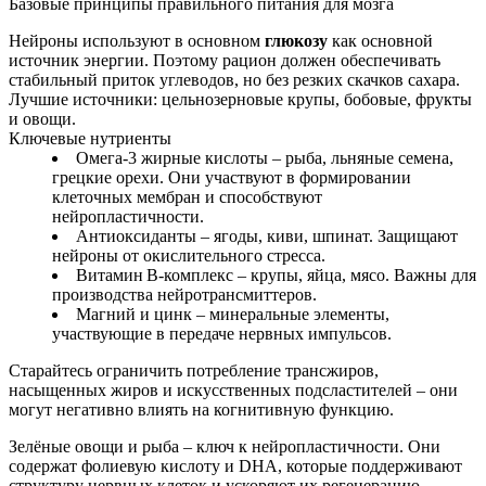
Базовые принципы правильного питания для мозга
Нейроны используют в основном
глюкозу
как основной
источник энергии. Поэтому рацион должен обеспечивать
стабильный приток углеводов, но без резких скачков сахара.
Лучшие источники: цельнозерновые крупы, бобовые, фрукты
и овощи.
Ключевые нутриенты
Омега‑3 жирные кислоты – рыба, льняные семена,
грецкие орехи. Они участвуют в формировании
клеточных мембран и способствуют
нейропластичности.
Антиоксиданты – ягоды, киви, шпинат. Защищают
нейроны от окислительного стресса.
Витамин B‑комплекс – крупы, яйца, мясо. Важны для
производства нейротрансмиттеров.
Магний и цинк – минеральные элементы,
участвующие в передаче нервных импульсов.
Старайтесь ограничить потребление трансжиров,
насыщенных жиров и искусственных подсластителей – они
могут негативно влиять на когнитивную функцию.
Зелёные овощи и рыба – ключ к нейропластичности. Они
содержат фолиевую кислоту и DHA, которые поддерживают
структуру нервных клеток и ускоряют их регенерацию.