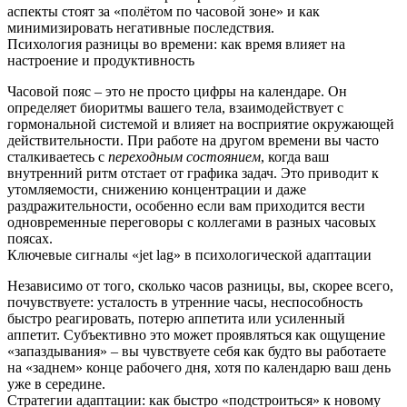
аспекты стоят за «полётом по часовой зоне» и как
минимизировать негативные последствия.
Психология разницы во времени: как время влияет на
настроение и продуктивность
Часовой пояс – это не просто цифры на календаре. Он
определяет биоритмы вашего тела, взаимодействует с
гормональной системой и влияет на восприятие окружающей
действительности. При работе на другом времени вы часто
сталкиваетесь с
переходным состоянием
, когда ваш
внутренний ритм отстает от графика задач. Это приводит к
утомляемости, снижению концентрации и даже
раздражительности, особенно если вам приходится вести
одновременные переговоры с коллегами в разных часовых
поясах.
Ключевые сигналы «jet lag» в психологической адаптации
Независимо от того, сколько часов разницы, вы, скорее всего,
почувствуете: усталость в утренние часы, неспособность
быстро реагировать, потерю аппетита или усиленный
аппетит. Субъективно это может проявляться как ощущение
«запаздывания» – вы чувствуете себя как будто вы работаете
на «заднем» конце рабочего дня, хотя по календарю ваш день
уже в середине.
Стратегии адаптации: как быстро «подстроиться» к новому