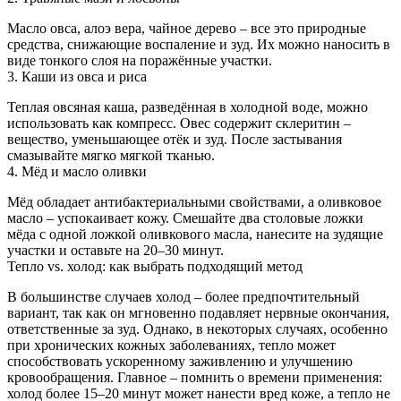
Масло овса, алоэ вера, чайное дерево – все это природные
средства, снижающие воспаление и зуд. Их можно наносить в
виде тонкого слоя на поражённые участки.
3. Каши из овса и риса
Теплая овсяная каша, разведённая в холодной воде, можно
использовать как компресс. Овес содержит склеритин –
вещество, уменьшающее отёк и зуд. После застывания
смазывайте мягко мягкой тканью.
4. Мёд и масло оливки
Мёд обладает антибактериальными свойствами, а оливковое
масло – успокаивает кожу. Смешайте два столовые ложки
мёда с одной ложкой оливкового масла, нанесите на зудящие
участки и оставьте на 20–30 минут.
Тепло vs. холод: как выбрать подходящий метод
В большинстве случаев холод – более предпочтительный
вариант, так как он мгновенно подавляет нервные окончания,
ответственные за зуд. Однако, в некоторых случаях, особенно
при хронических кожных заболеваниях, тепло может
способствовать ускоренному заживлению и улучшению
кровообращения. Главное – помнить о времени применения:
холод более 15–20 минут может нанести вред коже, а тепло не