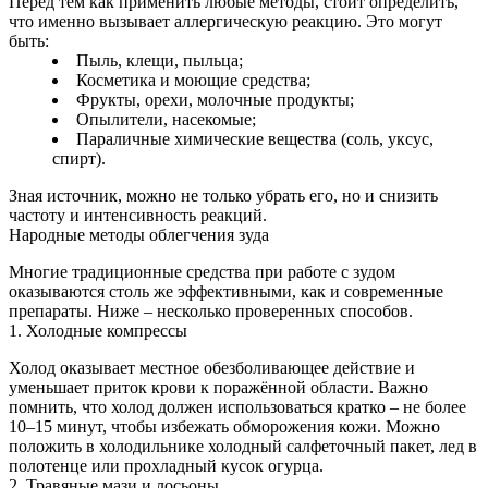
Перед тем как применить любые методы, стоит определить,
что именно вызывает аллергическую реакцию. Это могут
быть:
Пыль, клещи, пыльца;
Косметика и моющие средства;
Фрукты, орехи, молочные продукты;
Опылители, насекомые;
Параличные химические вещества (соль, уксус,
спирт).
Зная источник, можно не только убрать его, но и снизить
частоту и интенсивность реакций.
Народные методы облегчения зуда
Многие традиционные средства при работе с зудом
оказываются столь же эффективными, как и современные
препараты. Ниже – несколько проверенных способов.
1. Холодные компрессы
Холод оказывает местное обезболивающее действие и
уменьшает приток крови к поражённой области. Важно
помнить, что холод должен использоваться кратко – не более
10–15 минут, чтобы избежать обморожения кожи. Можно
положить в холодильнике холодный салфеточный пакет, лед в
полотенце или прохладный кусок огурца.
2. Травяные мази и лосьоны