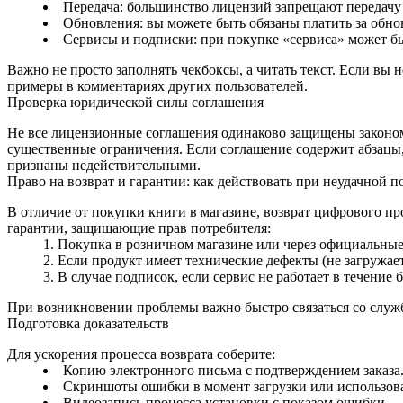
Передача: большинство лицензий запрещают передачу
Обновления: вы можете быть обязаны платить за обно
Сервисы и подписки: при покупке «сервиса» может бы
Важно не просто заполнять чекбоксы, а читать текст. Если вы
примеры в комментариях других пользователей.
Проверка юридической силы соглашения
Не все лицензионные соглашения одинаково защищены законом
существенные ограничения. Если соглашение содержит абзацы,
признаны недействительными.
Право на возврат и гарантии: как действовать при неудачной п
В отличие от покупки книги в магазине, возврат цифрового п
гарантии, защищающие прав потребителя:
Покупка в розничном магазине или через официальные п
Если продукт имеет технические дефекты (не загружае
В случае подписок, если сервис не работает в течение 
При возникновении проблемы важно быстро связаться со служ
Подготовка доказательств
Для ускорения процесса возврата соберите:
Копию электронного письма с подтверждением заказа
Скриншоты ошибки в момент загрузки или использов
Видеозапись процесса установки с показом ошибки.