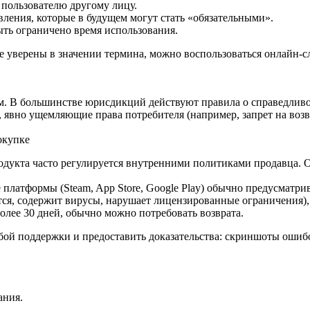
 пользователю другому лицу.
вления, которые в будущем могут стать «обязательными».
ть ограничено время использования.
 не уверены в значении термина, можно воспользоваться онлайн‑
. В большинстве юрисдикций действуют правила о справедливо
 явно ущемляющие права потребителя (например, запрет на возв
окупке
родукта часто регулируется внутренними политиками продавца. 
латформы (Steam, App Store, Google Play) обычно предусматрив
тся, содержит вирусы, нарушает лицензированные ограничения), 
более 30 дней, обычно можно потребовать возврата.
бой поддержки и предоставить доказательства: скриншоты ошиб
.
ания.