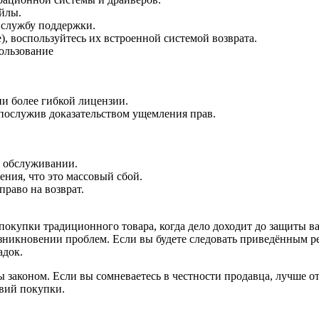
йлы.
 службу поддержки.
), воспользуйтесь их встроенной системой возврата.
ользование
ии более гибкой лицензии.
 послужив доказательством ущемления прав.
б обслуживании.
ния, что это массовый сбой.
раво на возврат.
 покупки традиционного товара, когда дело доходит до защиты 
зникновении проблем. Если вы будете следовать приведённым ре
адок.
 законом. Если вы сомневаетесь в честности продавца, лучше от
овий покупки.