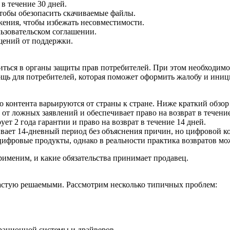
в течение 30 дней.
чтобы обезопасить скачиваемые файлы.
ения, чтобы избежать несовместимости.
льзовательском соглашении.
щений от поддержки.
титься в органы защиты прав потребителей. При этом необходим
щь для потребителей, которая поможет оформить жалобу и иници
 контента варьируются от страны к стране. Ниже краткий обзор
т ложных заявлений и обеспечивает право на возврат в течение
ет 2 года гарантии и право на возврат в течение 14 дней.
ивает 14‑дневный период без объяснения причин, но цифровой к
 цифровые продукты, однако в реальности практика возвратов мо
рименим, и какие обязательства принимает продавец.
стую решаемыми. Рассмотрим несколько типичных проблем:
ерационной системы и драйверов.