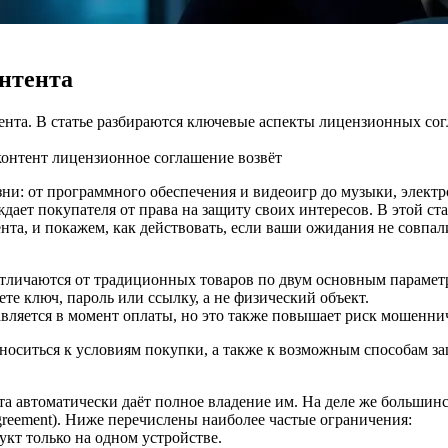
нтента
тента. В статье разбираются ключевые аспекты лицензионных со
контент
лицензионное соглашение
возвёт
и: от программного обеспечения и видеоигр до музыки, электр
ждает покупателя от права на защиту своих интересов. В этой с
та, и покажем, как действовать, если ваши ожидания не совпал
отличаются от традиционных товаров по двум основным парамет
е ключ, пароль или ссылку, а не физический объект.
вляется в момент оплаты, но это также повышает риск мошеннич
носиться к условиям покупки, а также к возможным способам за
та автоматически даёт полное владение им. На деле же больши
reement). Ниже перечислены наиболее частые ограничения:
укт только на одном устройстве.