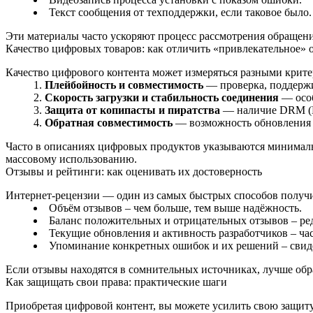
Текст сообщения от техподдержки, если таковое было.
Эти материалы часто ускоряют процесс рассмотрения обращен
Качество цифровых товаров: как отличить «привлекательное» 
Качество цифрового контента может измеряться разными критер
Плейбойность и совместимость
— проверка, поддержи
Скорость загрузки и стабильность соединения
— особ
Защита от копипасты и пиратства
— наличие DRM (Di
Обратная совместимость
— возможность обновления д
Часто в описаниях цифровых продуктов указываются минимальн
массовому использованию.
Отзывы и рейтинги: как оценивать их достоверность
Интернет‑рецензии — один из самых быстрых способов получит
Объём отзывов – чем больше, тем выше надёжность.
Баланс положительных и отрицательных отзывов – ре
Текущие обновления и активность разработчиков – ч
Упоминание конкретных ошибок и их решений – свиде
Если отзывы находятся в сомнительных источниках, лучше об
Как защищать свои права: практические шаги
Приобретая цифровой контент, вы можете усилить свою защиту