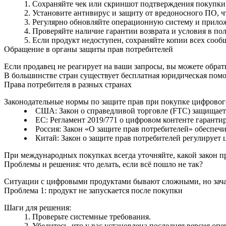
Сохраняйте чек или скриншот подтверждения покупки 
Установите антивирус и защиту от вредоносного ПО, 
Регулярно обновляйте операционную систему и прилож
Проверяйте наличие гарантии возврата и условия в по
Если продукт недоступен, сохраняйте копии всех сооб
Обращение в органы защиты прав потребителей
Если продавец не реагирует на ваши запросы, вы можете обра
В большинстве стран существует бесплатная юридическая помо
Права потребителя в разных странах
Законодательные нормы по защите прав при покупке цифрового
США: Закон о справедливой торговле (FTC) защищает о
ЕС: Регламент 2019/771 о цифровом контенте гарантиру
Россия: Закон «О защите прав потребителей» обеспеч
Китай: Закон о защите прав потребителей регулирует
При международных покупках всегда уточняйте, какой закон п
Проблемы и решения: что делать, если всё пошло не так?
Ситуации с цифровыми продуктами бывают сложными, но зача
Проблема 1: продукт не запускается после покупки
Шаги для решения:
Проверьте системные требования.
Убедитесь, что у вас установлена последняя версия оп