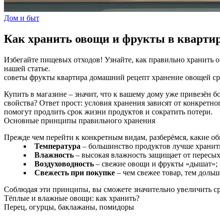
Дом и быт
Как хранить овощи и фрукты в кварти
Избегайте пищевых отходов! Узнайте, как правильно хранить о
нашей статье.
советы
фрукты
квартира
домашний рецепт
хранение овощей
с
Купить в магазине – значит, что к вашему дому уже привезён 
свойства? Ответ прост: условия хранения зависят от конкретн
помогут продлить срок жизни продуктов и сократить потери.
Основные принципы правильного хранения
Прежде чем перейти к конкретным видам, разберёмся, какие 
Температура
– большинство продуктов лучше хранить 
Влажность
– высокая влажность защищает от пересых
Воздуховодность
– свежие овощи и фрукты «дышат»; з
Свежесть при покупке
– чем свежее товар, тем доль
Соблюдая эти принципы, вы сможете значительно увеличить ср
Тёплые и влажные овощи: как хранить?
Перец, огурцы, баклажаны, помидоры