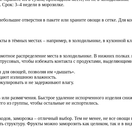
 Срок: 3–4 недели в морозилке.
ебольшие отверстия в пакете или храните овощи в сетке. Для к
кты в тёмных местах – например, в холодильнике, в кухонной кл
амотное распределение места в холодильнике. В нижних полках
цитрусовых, чтобы избежать контакта с продуктами, выделяющими
 для овощей, позволяя им «дышать».
ащают излишнюю влажность.
кулировать и не задерживают влагу.
в или размягчения. Быстрое удаление испорченного изделия сни
 его из группы, чтобы остальные не испортились.
ходов, заморозка – отличный выбор. Тем не менее, не все овощи
ть структуру. Фрукты можно заморозить как целиком, так и в вид