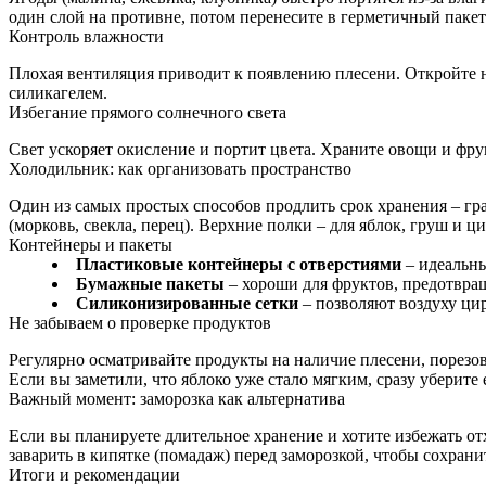
один слой на противне, потом перенесите в герметичный пакет.
Контроль влажности
Плохая вентиляция приводит к появлению плесени. Откройте н
силикагелем.
Избегание прямого солнечного света
Свет ускоряет окисление и портит цвета. Храните овощи и фру
Холодильник: как организовать пространство
Один из самых простых способов продлить срок хранения – гр
(морковь, свекла, перец). Верхние полки – для яблок, груш и 
Контейнеры и пакеты
Пластиковые контейнеры с отверстиями
– идеальны
Бумажные пакеты
– хороши для фруктов, предотвр
Силиконизированные сетки
– позволяют воздуху цир
Не забываем о проверке продуктов
Регулярно осматривайте продукты на наличие плесени, порезо
Если вы заметили, что яблоко уже стало мягким, сразу уберите
Важный момент: заморозка как альтернатива
Если вы планируете длительное хранение и хотите избежать от
заварить в кипятке (помадаж) перед заморозкой, чтобы сохрани
Итоги и рекомендации