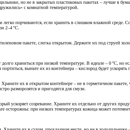
дильнике, но не в закрытых пластиковых пакетах – лучше в бум
одружились» с комнатной температурой.
 легко порчиваются, если хранить в слишком влажной среде. Сох
и 2–4 °C.
тиленовом пакете, слегка открытом. Держите их под струей хол
долго храниться при низкой температуре. В идеале – 0 °C, но есл
 портиться, выньте их из контейнера – кислород будет ускорять 
Храните их в открытом контейнере – не в герметичном пакете, 
стро разморозятся и пригодятся для смузи.
ый ускоряет созревание. Храните их отдельно от других продукт
дьте осторожны: при низких температурах кожица может потемнет
и. Храните их в сухом, прохладном месте, но не в холодильнике 