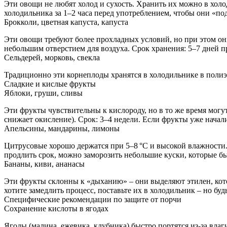
Эти овощи не любят холод и сухость. Хранить их можно в холо
холодильника за 1–2 часа перед употреблением, чтобы они «п
Брокколи, цветная капуста, капуста
Эти овощи требуют более прохладных условий, но при этом они
небольшим отверстием для воздуха. Срок хранения: 5–7 дней пр
Сельдерей, морковь, свекла
Традиционно эти корнеплоды хранятся в холодильнике в полиэ
Сладкие и кислые фрукты
Яблоки, груши, сливы
Эти фрукты чувствительны к кислороду, но в то же время могут 
снижает окисление). Срок: 3–4 недели. Если фрукты уже начали
Апельсины, мандарины, лимоны
Цитрусовые хорошо держатся при 5–8 °C и высокой влажности. 
продлить срок, можно заморозить небольшие куски, которые бы
Бананы, киви, ананасы
Эти фрукты склонны к «дыханию» – они выделяют этилен, котор
хотите замедлить процесс, поставьте их в холодильник – но бу
Специфические рекомендации по защите от порчи
Сохранение кислоты в ягодах
Ягоды (малина, ежевика, клубника) быстро портятся из‑за влаг