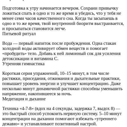
Подготовка к утру начинается вечером. Сохрани привычку
ложиться спать в одно и то же время и убедись, что у тебя не
менее семи часов качественного сна. Когда ты засыпаешь в
одно и то же время, твой внутренний биоритм выстраивается,
и просыпаться становится легче.
Питьевой ритуал
Вода — первый напиток после пробуждения. Одна стакан
холодной воды активирует обмен веществ и помогает
«пробудить» тело. Добавь к ней лимонный сок для усиления
детоксикации и витамина C.
Утренняя гимнастика
Короткая серия упражнений, 10–15 минут, в том числе
растяжки, приседания, отжимания и дыхательные практики,
повышает уровень энергии и улучшает концентрацию. Даже
несколько минут динамичной растяжки способны уменьшить
напряжение, накопившееся за ночь.
Медитация и дыхание
Техника «4‑7‑8» (вдох на 4 секунды, задержка 7, выдох 8) —
это быстрый способ успокоить нервную систему. 5–10 минут
концентрации на дыхании помогают избежать «утреннего
дежавю» и устанавливают позитивный настрой.