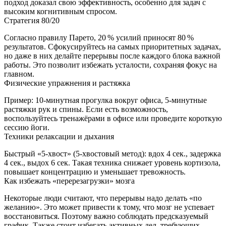
подход доказал свою эффективность, особенно для задач с
высоким когнитивным спросом.
Стратегия 80/20
Согласно правилу Парето, 20 % усилий приносят 80 %
результатов. Сфокусируйтесь на самых приоритетных задачах,
но даже в них делайте перерывы после каждого блока важной
работы. Это позволит избежать усталости, сохраняя фокус на
главном.
Физические упражнения и растяжка
Пример: 10‑минутная прогулка вокруг офиса, 5‑минутные
растяжки рук и спины. Если есть возможность,
воспользуйтесь тренажёрами в офисе или проведите короткую
сессию йоги.
Техники релаксации и дыхания
Быстрый «5‑хвост» (5‑хвостовый метод): вдох 4 сек., задержка
4 сек., выдох 6 сек. Такая техника снижает уровень кортизола,
повышает концентрацию и уменьшает тревожность.
Как избежать «перерезагрузки» мозга
Некоторые люди считают, что перерывы надо делать «по
желанию». Это может привести к тому, что мозг не успевает
восстановиться. Поэтому важно соблюдать предсказуемый
график. Также стоит избегать активных дел, требующих