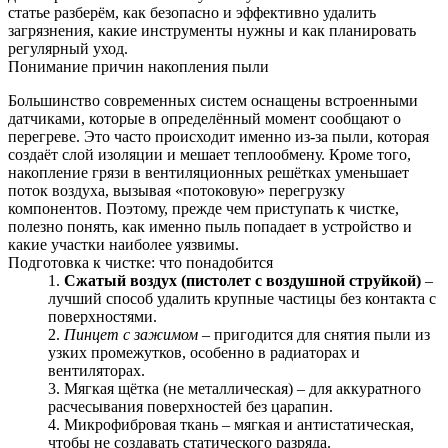
статье разберём, как безопасно и эффективно удалить
загрязнения, какие инструменты нужны и как планировать
регулярный уход.
Понимание причин накопления пыли
Большинство современных систем оснащены встроенными
датчиками, которые в определённый момент сообщают о
перегреве. Это часто происходит именно из‑за пыли, которая
создаёт слой изоляции и мешает теплообмену. Кроме того,
накопление грязи в вентиляционных решётках уменьшает
поток воздуха, вызывая «потоковую» перегрузку
компонентов. Поэтому, прежде чем приступать к чистке,
полезно понять, как именно пыль попадает в устройство и
какие участки наиболее уязвимы.
Подготовка к чистке: что понадобится
Сжатый воздух (пистолет с воздушной струйкой)
–
лучший способ удалить крупные частицы без контакта с
поверхностями.
Пинцет с зажимом
– пригодится для снятия пыли из
узких промежутков, особенно в радиаторах и
вентиляторах.
Мягкая щётка (не металлическая) – для аккуратного
расчесывания поверхностей без царапин.
Микрофибровая ткань – мягкая и антистатическая,
чтобы не создавать статического разряда.