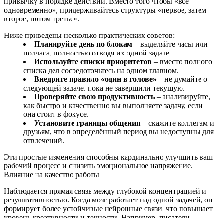
привычку в порядке действий. Вместо того чтобы «все
одновременно», придерживайтесь структуры «первое, затем
второе, потом третье».
Ниже приведены несколько практических советов:
Планируйте день по блокам
– выделяйте часы или
полчаса, полностью отводя их одной задаче.
Используйте списки приоритетов
– вместо полного
списка дел сосредоточьтесь на одном главном.
Внедрите правило «один в голове»
– не думайте о
следующей задаче, пока не завершили текущую.
Проверяйте свою продуктивность
– анализируйте,
как быстро и качественно вы выполняете задачу, если
она стоит в фокусе.
Установите границы общения
– скажите коллегам и
друзьям, что в определённый период вы недоступны для
отвлечений.
Эти простые изменения способны кардинально улучшить ваш
рабочий процесс и снизить эмоциональное напряжение.
Влияние на качество работы
Наблюдается прямая связь между глубокой концентрацией и
результативностью. Когда мозг работает над одной задачей, он
формирует более устойчивые нейронные связи, что повышает
уровень креативности и точности. Например, писатели,