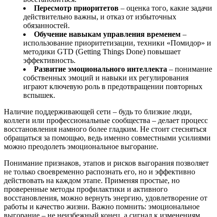
Пересмотр приоритетов
– оценка того, какие задачи
действительно важны, и отказ от избыточных
обязанностей.
Обучение навыкам управления временем
–
использование приоритетизации, техники «Помидор» и
методики GTD (Getting Things Done) повышает
эффективность.
Развитие эмоционального интеллекта
– понимание
собственных эмоций и навыки их регулирования
играют ключевую роль в предотвращении повторных
вспышек.
Наличие поддерживающей сети – будь то близкие люди,
коллеги или профессиональные сообщества – делает процесс
восстановления намного более гладким. Не стоит стесняться
обращаться за помощью, ведь именно совместными усилиями
можно преодолеть эмоциональное выгорание.
Понимание признаков, этапов и рисков выгорания позволяет
не только своевременно распознать его, но и эффективно
действовать на каждом этапе. Применяя простые, но
проверенные методы профилактики и активного
восстановления, можно вернуть энергию, удовлетворение от
работы и качество жизни. Важно помнить: эмоциональное
выгорание – не неизбежный конец, а сигнал к изменениям,