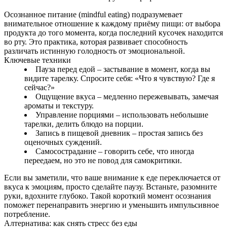
Осознанное питание (mindful eating) подразумевает
внимательное отношение к каждому приёму пищи: от выбора
продукта до того момента, когда последний кусочек находится
во рту. Это практика, которая развивает способность
различать истинную голодность от эмоциональной.
Ключевые техники
Пауза перед едой – застывание в момент, когда вы
видите тарелку. Спросите себя: «Что я чувствую? Где я
сейчас?»
Ощущение вкуса – медленно пережевывать, замечая
ароматы и текстуру.
Управление порциями – использовать небольшие
тарелки, делить блюдо на порции.
Запись в пищевой дневник – простая запись без
оценочных суждений.
Самосострадание – говорить себе, что иногда
переедаем, но это не повод для самокритики.
Если вы заметили, что ваше внимание к еде переключается от
вкуса к эмоциям, просто сделайте паузу. Встаньте, разомните
руки, вдохните глубоко. Такой короткий момент осознания
поможет перенаправить энергию и уменьшить импульсивное
потребление.
Алтернатива: как снять стресс без еды