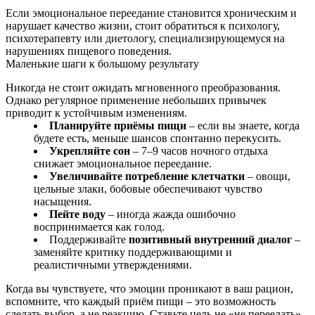
Если эмоциональное переедание становится хроническим и
нарушает качество жизни, стоит обратиться к психологу,
психотерапевту или диетологу, специализирующемуся на
нарушениях пищевого поведения.
Маленькие шаги к большому результату
Никогда не стоит ожидать мгновенного преобразования.
Однако регулярное применение небольших привычек
приводит к устойчивым изменениям.
Планируйте приёмы пищи
– если вы знаете, когда
будете есть, меньше шансов спонтанно перекусить.
Укрепляйте сон
– 7–9 часов ночного отдыха
снижает эмоциональное переедание.
Увеличивайте потребление клетчатки
– овощи,
цельные злаки, бобовые обеспечивают чувство
насыщения.
Пейте воду
– иногда жажда ошибочно
воспринимается как голод.
Поддерживайте
позитивный внутренний диалог
–
заменяйте критику поддерживающими и
реалистичными утверждениями.
Когда вы чувствуете, что эмоции проникают в ваш рацион,
вспомните, что каждый приём пищи – это возможность
сделать выбор, а не реакцию. Ставьте цель не «не переедать»,