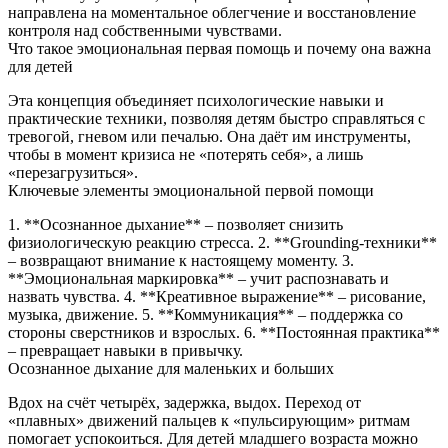
направлена на моментальное облегчение и восстановление
контроля над собственными чувствами.
Что такое эмоциональная первая помощь и почему она важна
для детей
Эта концепция объединяет психологические навыки и
практические техники, позволяя детям быстро справляться с
тревогой, гневом или печалью. Она даёт им инструменты,
чтобы в момент кризиса не «потерять себя», а лишь
«перезагрузиться».
Ключевые элементы эмоциональной первой помощи
1. **Осознанное дыхание** – позволяет снизить
физиологическую реакцию стресса. 2. **Grounding‑техники**
– возвращают внимание к настоящему моменту. 3.
**Эмоциональная маркировка** – учит распознавать и
назвать чувства. 4. **Креативное выражение** – рисование,
музыка, движение. 5. **Коммуникация** – поддержка со
стороны сверстников и взрослых. 6. **Постоянная практика**
– превращает навыки в привычку.
Осознанное дыхание для маленьких и больших
Вдох на счёт четырёх, задержка, выдох. Переход от
«плавных» движений пальцев к «пульсирующим» ритмам
помогает успокоиться. Для детей младшего возраста можно