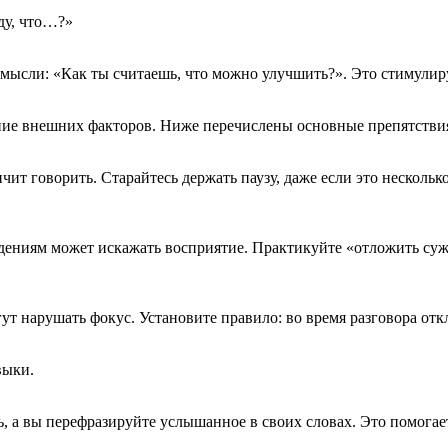
ду, что…?»
мысли: «Как ты считаешь, что можно улучшить?». Это стимулир
ние внешних факторов. Ниже перечислены основные препятствия
ит говорить. Старайтесь держать паузу, даже если это нескольк
ениям может искажать восприятие. Практикуйте «отложить сужд
 нарушать фокус. Установите правило: во время разговора откл
выки.
ь, а вы перефразируйте услышанное в своих словах. Это помога