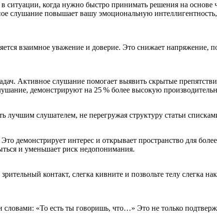
 ситуации, когда нужно быстро принимать решения на основе ч
ивное слушание повышает вашу эмоциональную интеллигентность
пляется взаимное уважение и доверие. Это снижает напряжение,
дач. Активное слушание помогает выявить скрытые препятствия
ушание, демонстрируют на 25 % более высокую производительн
ь лучшим слушателем, не перегружая структуру статьи спискам
Это демонстрирует интерес и открывает пространство для более 
ыться и уменьшает риск недопонимания.
ительный контакт, слегка кивните и позвольте телу слегка нак
и словами: «То есть ты говоришь, что…» Это не только подтвер