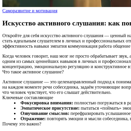
Саморазвитие и мотивация
Искусство активного слушания: как по
Откройте для себя искусство активного слушания — ценный нав
стать идеальным слушателем в личных и профессиональных о
эффективность
навыки
эмпатия
коммуникация
работа
общени
Когда человек говорит, наш мозг не просто обрабатывает звук,
одним из самых ценнейших навыков в личных и профессиональ
концентрацию, эмоциональную регуляцию и конструктивное в
Что такое активное слушание?
Активное слушание — это целенаправленный подход к пониман
на каждом моменте речи собеседника, задаём уточняющие вопр
что человек чувствует, что его слышат действительно.
Ключевые составляющие
Фокусировка внимания:
полностью погружаться в ра
Эмпатическое присутствие:
пытаться «поймать» эмо
Озвучивание смыслов:
перефразировать услышанное,
Отражение:
повторять эмоции и мысли собеседника, п
Почему это важно?