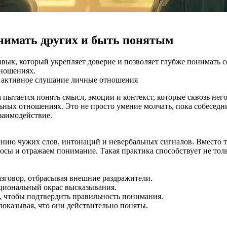
нимать других и быть понятым
ык, который укрепляет доверие и позволяет глубже понимать со
тношениях.
е
активное слушание
личные отношения
 а пытается понять смысл, эмоции и контекст, которые сквозь н
ных отношениях. Это не просто умение молчать, пока собеседн
заимодействие.
ию чужих слов, интонаций и невербальных сигналов. Вместо то
осы и отражаем понимание. Такая практика способствует не то
зговор, отбрасывая внешние раздражители.
циональный окрас высказывания.
 чтобы подтвердить правильность понимания.
оказывая, что они действительно поняты.