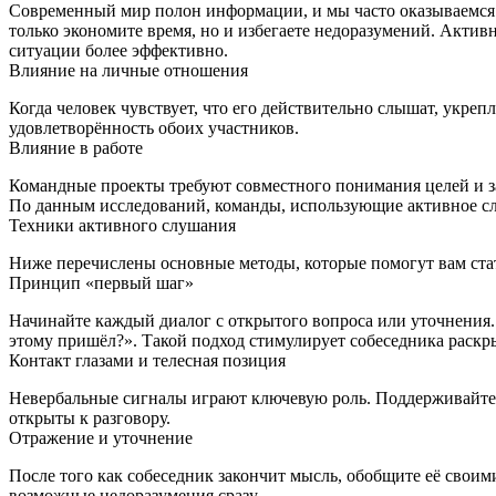
Современный мир полон информации, и мы часто оказываемся в
только экономите время, но и избегаете недоразумений. Акт
ситуации более эффективно.
Влияние на личные отношения
Когда человек чувствует, что его действительно слышат, укре
удовлетворённость обоих участников.
Влияние в работе
Командные проекты требуют совместного понимания целей и за
По данным исследований, команды, использующие активное сл
Техники активного слушания
Ниже перечислены основные методы, которые помогут вам стат
Принцип «первый шаг»
Начинайте каждый диалог с открытого вопроса или уточнения. 
этому пришёл?». Такой подход стимулирует собеседника раскр
Контакт глазами и телесная позиция
Невербальные сигналы играют ключевую роль. Поддерживайте зр
открыты к разговору.
Отражение и уточнение
После того как собеседник закончит мысль, обобщите её своим
возможные недоразумения сразу.