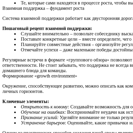
Те, которые сами находятся в процессе роста, чтобы в
Взаимная поддержка – фундамент роста
Система взаимной поддержки работает как двусторонняя дорога.
Пошаговый рецепт взаимной поддержки:
Слушайте внимательно – позвольте собеседнику выска
Поставьте конкретные цели – вместе определите, чего 
Планируйте совместные действия – организуйте регул
Отмечайте успехи – даже маленькие победы достойны
Регулярные встречи в формате «группового обзора» позволяют
ответственности. Не стоит забывать, что поддержка не всегда
домашнего блюда для команды.
Формирование «growth environment»
Окружение, способствующее развитию, можно описать как комб
личных горизонтов.
Ключевые элементы:
Открытость к новому:
Создавайте возможность для о
Обучение на ошибках:
Воспринимайте неудачи как ис
Признание усилий:
Уделяйте внимание не только результ
Устранение барьеров:
Оценивайте, какие привычки ил
Одним из практических способов создания такой среды являет