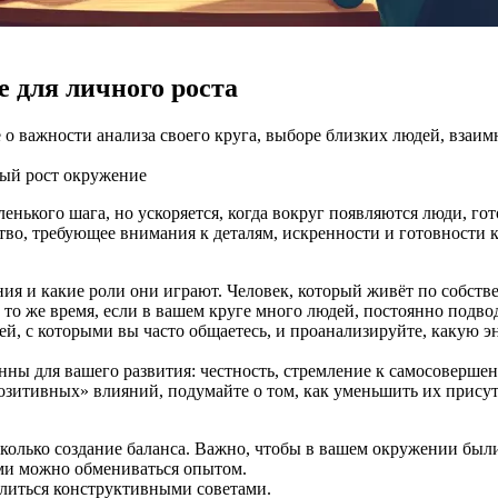
 для личного роста
 о важности анализа своего круга, выборе близких людей, взаи
ый рост
окружение
аленького шага, но ускоряется, когда вокруг появляются люди, го
ство, требующее внимания к деталям, искренности и готовности 
ния и какие роли они играют. Человек, который живёт по собст
то же время, если в вашем круге много людей, постоянно подв
й, с которыми вы часто общаетесь, и проанализируйте, какую э
нны для вашего развития: честность, стремление к самосоверше
зитивных» влияний, подумайте о том, как уменьшить их присут
сколько создание баланса. Важно, чтобы в вашем окружении был
ыми можно обмениваться опытом.
елиться конструктивными советами.