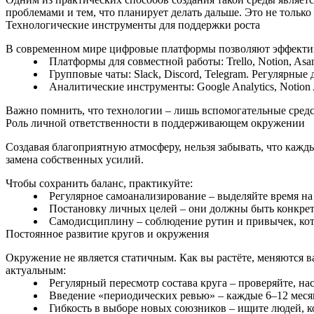
проблемами и тем, что планирует делать дальше. Это не тольк
Технологические инструменты для поддержки роста
В современном мире цифровые платформы позволяют эффектив
Платформы для совместной работы: Trello, Notion, As
Групповые чаты: Slack, Discord, Telegram. Регулярны
Аналитические инструменты: Google Analytics, Notion
Важно помнить, что технологии – лишь вспомогательные средст
Роль личной ответственности в поддерживающем окружении
Создавая благоприятную атмосферу, нельзя забывать, что кажд
замена собственных усилий.
Чтобы сохранить баланс, практикуйте:
Регулярное самоанализирование – выделяйте время на 
Постановку личных целей – они должны быть конкр
Самодисциплину – соблюдение рутин и привычек, кот
Постоянное развитие кругов и окружения
Окружение не является статичным. Как вы растёте, меняются в
актуальным:
Регулярный пересмотр состава круга – проверяйте, н
Введение «периодических ревью» – каждые 6–12 меся
Гибкость в выборе новых союзников – ищите людей, к