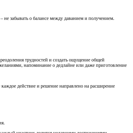
 – не забывать о балансе между даванием и получением.
 преодоления трудностей и создать ощущение общей
пожеланиями, напоминание о дедлайне или даже приготовление
е каждое действие и решение направлено на расширение
ия.
х каждый участник делится недавними достижениями,