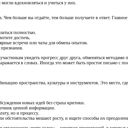
ы могли вдохновляться и учиться у них.
 Чем больше вы отдаёте, тем больше получаете в ответ. Главное
заться полностью.
хотите достичь.
ярные встречи или чаты для обмена опытом.
 признания.
 участникам увидеть прогресс друг друга, обменяться методами
 выражается в словах. Иногда это может быть простое письмо с 
инацию пространства, культуры и инструментов. Это место, гд
бсуждения новых идей без страха критики.
точник ценной информации.
ату, но и процессу.
и обстоятельства мешают росту, и ищите способы их преодолен
ся организация «питч-колок» – коротких презентаций, в которы