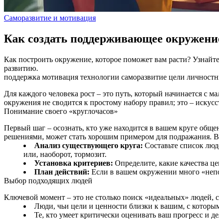
Саморазвитие и мотивация
Как создать поддерживающее окружение
Как построить окружение, которое поможет вам расти? Узнайте
развитию.
поддержка
мотивация
технологии
саморазвитие
цели
личностн
Для каждого человека рост – это путь, который начинается с м
окружения не сводится к простому набору правил; это – искус
Понимание своего «круглочасов»
Первый шаг – осознать, кто уже находится в вашем круге обще
решениями, может стать хорошим примером для подражания. В 
Анализ существующего круга:
Составьте список люде
или, наоборот, тормозит.
Установка критериев:
Определите, какие качества це
План действий:
Если в вашем окружении много «непо
Выбор подходящих людей
Ключевой момент – это не столько поиск «идеальных» людей, 
Люди, чьи цели и ценности близки к вашим, с котор
Те, кто умеет критически оценивать ваш прогресс и д