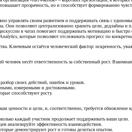
о повышает прозрачность, но и способствует формированию чувс
но управлять своим развитием и поддерживать связь с едином
ana. Они позволяют централизованно хранить цели, дедлайны и 
е дискуссии в чатах помогают поддерживать мотивацию и быстро
 Analytics, которые позволяют отслеживать прогресс по конкрет
ва. Ключевым остаётся человеческий фактор: искренность, уваж
ый человек несёт ответственность за собственный рост. Взаимна
разбор своих действий, ошибок и уроков.
етными, измеримыми и достижимыми.
орые способствуют росту.
аши ценности и цели, и, соответственно, требуется обновление
асколько каждый участник продолжает поддерживать ваши цели.
цев анализируйте эффективность взаимодействия.
оторые демонстрируют рост и готовы делиться опытом.