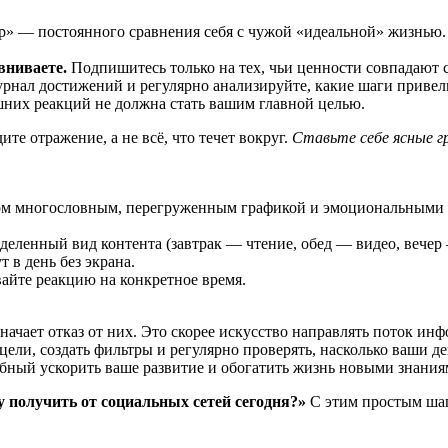
rap» — постоянного сравнения себя с чужой «идеальной» жизнь
вниваете.
Подпишитесь только на тех, чьи ценности совпадают 
рнал достижений и регулярно анализируйте, какие шаги привели
них реакций не должна стать вашим главной целью.
ите отражение, а не всё, что течет вокруг.
Ставьте себе ясные г
м многословным, перегруженным графикой и эмоциональными з
еленный вид контента (завтрак — чтение, обед — видео, вечер
 в день без экрана.
вайте реакцию на конкретное время.
начает отказ от них. Это скорее искусство направлять поток ин
ели, создать фильтры и регулярно проверять, насколько ваши де
ный ускорить ваше развитие и обогатить жизнь новыми знания
у получить от социальных сетей сегодня?»
С этим простым шаго