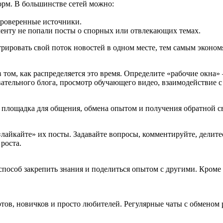
орм. В большинстве сетей можно:
проверенные источники.
ленту не попали посты о спорных или отвлекающих темах.
нтрировать свой поток новостей в одном месте, тем самым экон
а в том, как распределяется это время. Определите «рабочие окн
овательного блога, просмотр обучающего видео, взаимодействие 
 площадка для общения, обмена опытом и получения обратной св
«лайкайте» их посты. Задавайте вопросы, комментируйте, делит
роста.
й способ закрепить знания и поделиться опытом с другими. Кро
ртов, новичков и просто любителей. Регулярные чаты с обменом