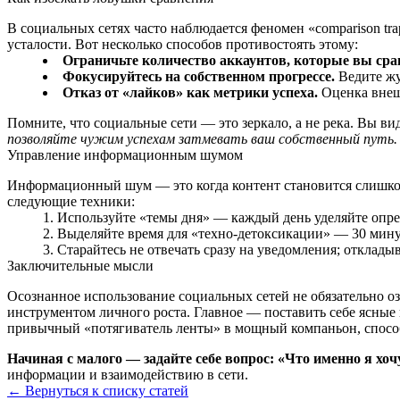
В социальных сетях часто наблюдается феномен «comparison t
усталости. Вот несколько способов противостоять этому:
Ограничьте количество аккаунтов, которые вы сра
Фокусируйтесь на собственном прогрессе.
Ведите жу
Отказ от «лайков» как метрики успеха.
Оценка внеш
Помните, что социальные сети — это зеркало, а не река. Вы вид
позволяйте чужим успехам затмевать ваш собственный путь.
Управление информационным шумом
Информационный шум — это когда контент становится слишко
следующие техники:
Используйте «темы дня» — каждый день уделяйте опред
Выделяйте время для «техно-детоксикации» — 30 минут
Старайтесь не отвечать сразу на уведомления; отклады
Заключительные мысли
Осознанное использование социальных сетей не обязательно оз
инструментом личного роста. Главное — поставить себе ясные ц
привычный «потягиватель ленты» в мощный компаньон, способ
Начиная с малого — задайте себе вопрос: «Что именно я хоч
информации и взаимодействию в сети.
← Вернуться к списку статей